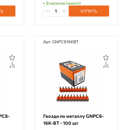
В наличии (много)
ТЬ
КУПИТЬ
Арт: GNPC816KBT
PC8-
Гвозди по металлу GNPC8-
16K-BT - 100 шт