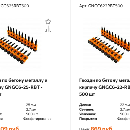
NGC625RBT500
Арт: GNGC622RBT500
 по бетону металлу и
Гвозди по бетону мета
чу GNGC6-25-RBT -
кирпичу GNGC6-22-RB
т
500 шт
25 мм
Длина:
22 мм
2.7 мм
Сечение:
2.7 м
а:
500 шт.
Упаковка:
500 ш
е:
Фосфатирование
Покрытие:
Фосфат
09 руб.
869 руб.
Цена: