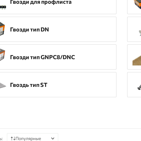
Гвозди для профлиста
Гвозди тип DN
Гвозди тип GNPC8/DNC
Гвоздь тип ST
ь:
Популярные