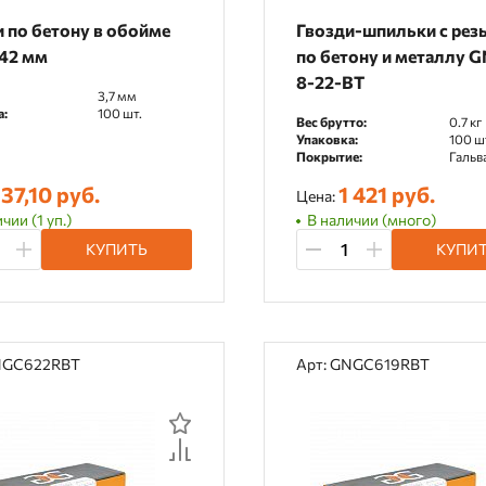
 по бетону в обойме
Гвозди-шпильки c рез
 42 мм
по бетону и металлу 
8-22-BT
3,7 мм
а:
100 шт.
Вес брутто:
0.7 кг
Упаковка:
100 ш
Покрытие:
Гальв
37,10 руб.
1 421 руб.
Цена:
чии (1 уп.)
В наличии (много)
КУПИТЬ
КУПИ
NGC622RBT
Арт: GNGC619RBT