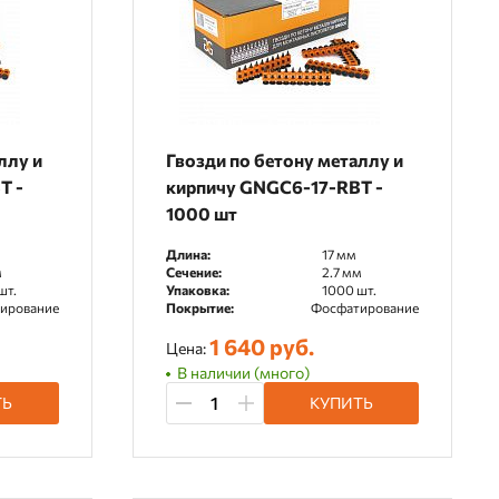
ллу и
Гвозди по бетону металлу и
T -
кирпичу GNGC6-17-RBT -
1000 шт
Длина:
17 мм
м
Сечение:
2.7 мм
шт.
Упаковка:
1000 шт.
ирование
Покрытие:
Фосфатирование
1 640 руб.
Цена:
В наличии (много)
ТЬ
КУПИТЬ