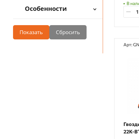
В нал
Особенности
Показать
Арт: G
Гвозд
22K-BT