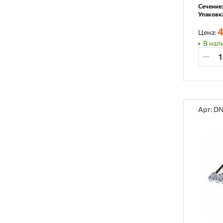
Сечение:
Упаковк
4
Цена:
В нал
Арт: D