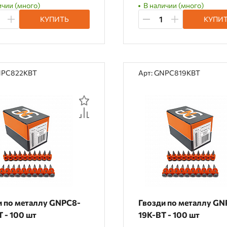
ичии (много)
В наличии (много)
КУПИТЬ
КУПИ
NPC822KBT
Арт: GNPC819KBT
и по металлу GNPC8-
Гвозди по металлу GN
 - 100 шт
19K-BT - 100 шт