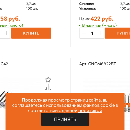
3,7 мм
Сечение:
3,7 м
а:
100 шт.
Упаковка:
100 ш
58 руб.
422 руб.
Цена:
ичии (много)
В наличии (много)
КУПИТЬ
КУПИ
NC42
Арт: GNGM6822BT
Продолжая просмотр страниц сайта, вы
соглашаетесь с использованием файлов cookie в
соответствии с данной
политикой
ПРИНЯТЬ