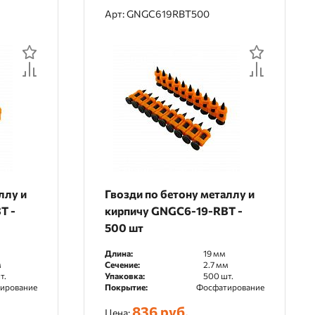
Арт: GNGC619RBT500
ллу и
Гвозди по бетону металлу и
T -
кирпичу GNGC6-19-RBT -
500 шт
Длина:
19 мм
м
Сечение:
2.7 мм
т.
Упаковка:
500 шт.
ирование
Покрытие:
Фосфатирование
836 руб.
Цена: