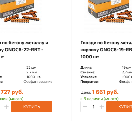
 по бетону металлу и
Гвозди по бетону мета
чу GNGC6-22-RBT -
кирпичу GNGC6-19-RB
шт
1000 шт
22 мм
Длина:
19 мм
2.7 мм
Сечение:
2.7 м
а:
1000 шт.
Упаковка:
1000 
е:
Фосфатирование
Покрытие:
Фосфат
 727 руб.
1 661 руб.
Цена:
ичии (много)
В наличии (много)
КУПИТЬ
КУПИ