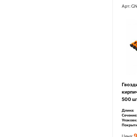
Арт: G
Гвозди
кирпи
500 ш
Длина:
Сечение:
Упаковк
Покрыти
9
Цена: