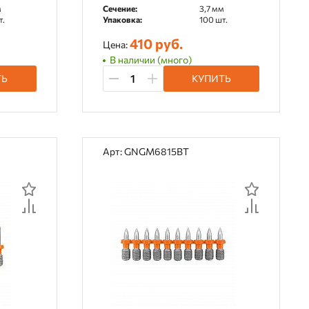
м
Сечение:
3,7 мм
т.
Упаковка:
100 шт.
410 руб.
Цена:
В наличии (много)
ТЬ
КУПИТЬ
Арт: GNGM6815BT