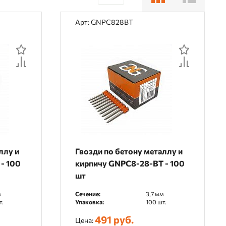
30
Арт: GNPC828BT
60
90
ллу и
Гвозди по бетону металлу и
- 100
кирпичу GNPC8-28-BT - 100
шт
м
Сечение:
3,7 мм
т.
Упаковка:
100 шт.
491 руб.
Цена: