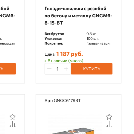
ьбой
Гвозди-шпильки c резьбой
GNGM6-
по бетону и металлу GNGM6-
8-15-BT
Вес брутто:
0.5 кг
т.
Упаковка:
100 шт.
анизация
Покрытие:
Гальванизация
1 187 руб.
Цена:
В наличии (много)
ТЬ
КУПИТЬ
Арт: GNGC617RBT