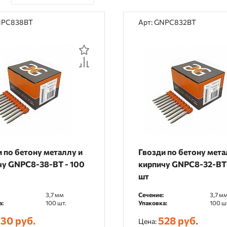
По цене
NPC838BT
Арт: GNPC832BT
По наличию
По рейтингу
По отзывам
 по бетону металлу и
Гвозди по бетону мета
чу GNPC8-38-BT - 100
кирпичу GNPC8-32-BT 
шт
3,7 мм
Сечение:
3,7 м
а:
100 шт.
Упаковка:
100 ш
30 руб.
528 руб.
Цена: