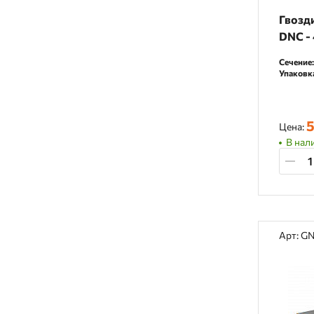
Гвозди
DNC -
Сечение:
Упаковк
5
Цена:
В нали
Арт: G