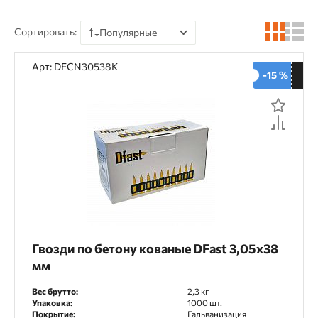
Для напольных покрытий
Сортировать:
Популярные
Инженерные системы
Монтаж ГКЛ
По цене
Арт: DFCN30538K
Натяжные потолки
-15 %
По наличию
Общестроительный монтаж
По рейтингу
Электромонтажные работы
По отзывам
Материал применения
Бетон
Кирпич
Металл
Гвозди по бетону кованые DFast 3,05х38
мм
Тип крепежа
Вес брутто:
2,3 кг
Гвоздь CN
Упаковка:
1000 шт.
Покрытие:
Гальванизация