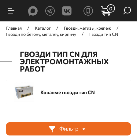
ФИЛЬТРЫ
0
Цена, ₽
Главная
Каталог
Гвозди, метизы, крепеж
Гвозди по бетону, металлу, кирпичу
Гвозди тип CN
ГВОЗДИ ТИП CN ДЛЯ
ЭЛЕКТРОМОНТАЖНЫХ
от
до
РАБОТ
Производитель
Кованые гвозди тип CN
GNG
TOUA
DFast
Назначение
Фильтр