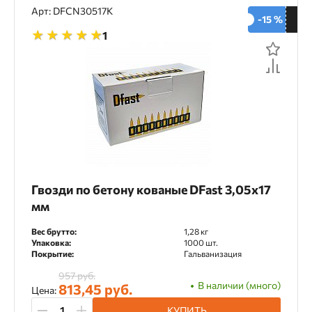
Арт: DFCN30517K
-15 %
1
Гвозди по бетону кованые DFast 3,05х17
мм
Вес брутто:
1,28 кг
Упаковка:
1000 шт.
Покрытие:
Гальванизация
957 руб.
В наличии (много)
813,45 руб.
Цена:
КУПИТЬ