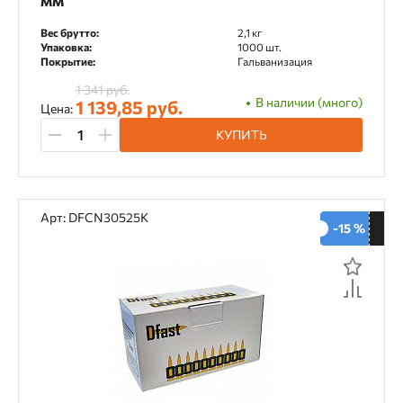
мм
Вес брутто:
2,1 кг
Покрытие
Упаковка:
1000 шт.
Покрытие:
Гальванизация
Гальванизация
Фосфатирование
1 341 руб.
В наличии (много)
1 139,85 руб.
Цена:
КУПИТЬ
Материал
Сталь
Арт: DFCN30525K
-15 %
Тип инструмента
Аккумуляторный
Газовый
Пневматический