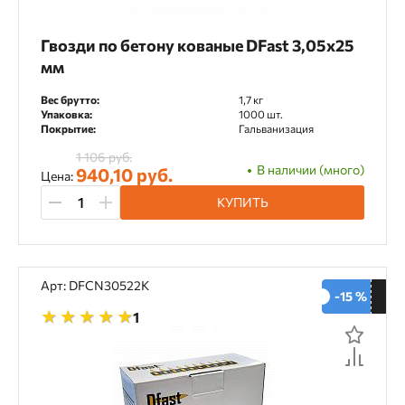
Особенности
Гвозди по бетону кованые DFast 3,05х25
Ballistic Tip
Bullet Point
мм
Кованые гвозди
Вес брутто:
1,7 кг
Упаковка:
1000 шт.
Покрытие:
Гальванизация
1 106 руб.
В наличии (много)
940,10 руб.
Цена:
КУПИТЬ
Арт: DFCN30522K
-15 %
1