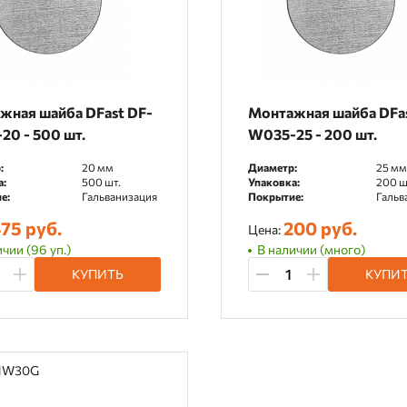
жная шайба DFast DF-
Монтажная шайба DFas
20 - 500 шт.
W035-25 - 200 шт.
:
20 мм
Диаметр:
25 мм
а:
500 шт.
Упаковка:
200 ш
е:
Гальванизация
Покрытие:
Гальв
75 руб.
200 руб.
Цена:
чии (96 уп.)
В наличии (много)
КУПИТЬ
КУПИ
GNW30G