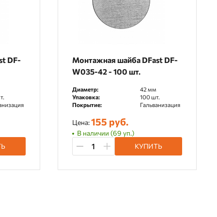
t DF-
Монтажная шайба DFast DF-
W035-42 - 100 шт.
Диаметр:
42 мм
т.
Упаковка:
100 шт.
анизация
Покрытие:
Гальванизация
155 руб.
Цена:
В наличии (69 уп.)
ТЬ
КУПИТЬ