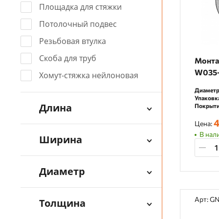
Площадка для стяжки
Потолочный подвес
Резьбовая втулка
Скоба для труб
Монта
W035-
Хомут-стяжка нейлоновая
Диаметр
Упаковк
Длина
Покрыти
4
Цена:
В нали
Ширина
Диаметр
Арт: 
Толщина