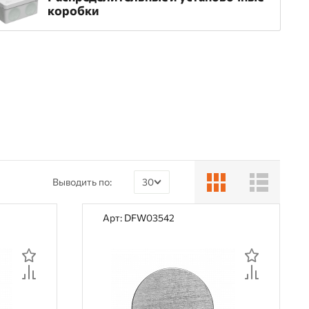
коробки
Выводить по:
30
30
Арт: DFW03542
60
90