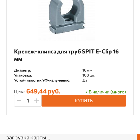
Инженерные системы
Монтаж труб
Электромонтажные работы
Тип крепежа
Крепеж-клипса для труб SPIT E-Clip 16
Клипса для труб
мм
Диаметр:
16 мм
Упаковка:
100 шт.
Диаметр
Устойчивость к УФ-излучению:
Да
649,44 руб.
Цена:
В наличии (много)
16 мм
20 мм
25 мм
32 мм
КУПИТЬ
40 мм
50 мм
Цвет
загрузка карты...