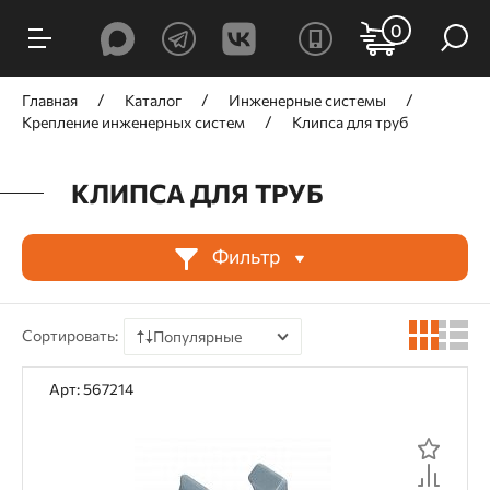
ФИЛЬТРЫ
0
Цена, ₽
Главная
Каталог
Инженерные системы
Крепление инженерных систем
Клипса для труб
КЛИПСА ДЛЯ ТРУБ
от
до
Фильтр
Производитель
Сортировать:
Популярные
GNG
SPIT
Промрукав
Экопласт
По цене
Арт: 567214
По наличию
По рейтингу
Назначение
По отзывам