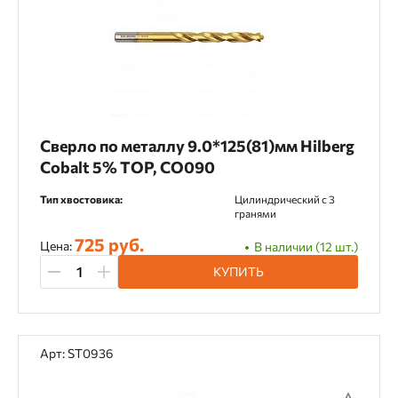
Для дрелей
Для коронок
Для перфоратора
Для сверлильных станков
Для шуруповертов
Сверло по металлу 9.0*125(81)мм Hilberg
Cobalt 5% TOP, CO090
Категория товара
Тип хвостовика:
Цилиндрический c 3
гранями
Буры SDS-plus
Сверла
725 руб.
Цена:
В наличии (12 шт.)
Сверла ступенчатые
КУПИТЬ
Сверла центрирующие
Арт: ST0936
Материал применения