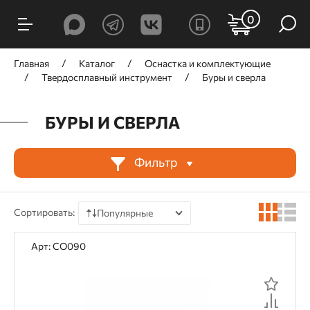
ФИЛЬТРЫ
0
Цена, ₽
Главная
Каталог
Оснастка и комплектующие
Твердосплавный инструмент
Буры и сверла
БУРЫ И СВЕРЛА
от
до
Фильтр
Производитель
Сортировать:
Популярные
HILBERG
TRIO-DIAMOND
По цене
Арт: CO090
По наличию
По рейтингу
Назначение
По отзывам