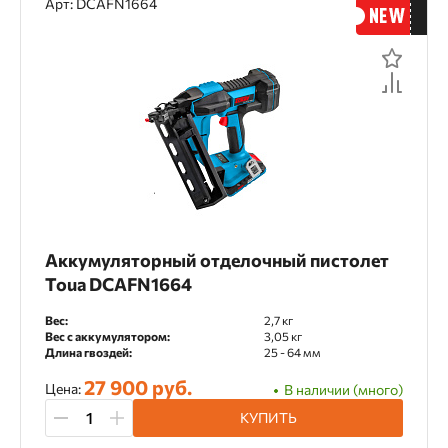
Арт: DCAFN1664
Аккумуляторный
Пневматический
По наличию
По рейтингу
Назначение
По отзывам
Декоративные работы
Каркасное домостроение
Мебельное производство
Аккумуляторный отделочный пистолет
Монтаж декоративных элементов
Toua DCAFN1664
Монтаж деревянных фасадов
Вес:
2,7 кг
Вес с аккумулятором:
3,05 кг
Отделочные работы
Длина гвоздей:
25 - 64 мм
27 900 руб.
Цена:
В наличии (много)
Материал применения
КУПИТЬ