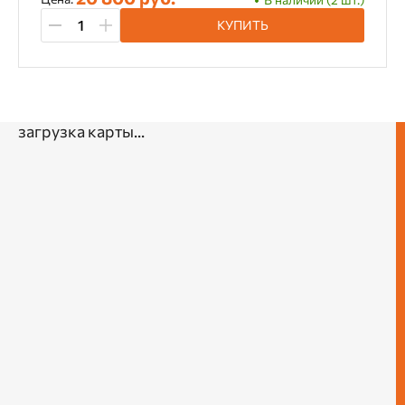
КУПИТЬ
Длина гвоздей
12 - 30 мм
12 - 35 мм
12 - 50 мм
15 - 45 мм
15 - 50 мм
16 - 50 мм
загрузка карты...
16 - 55 мм
16 - 64 мм
25 - 64 мм
Диаметр гвоздей
1,83 мм