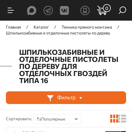
ФИЛЬТРЫ
0
Цена, ₽
Главная
Каталог
Техника прямого монтажа
Шпилькозабивные и отделочные пистолеты по дереву
ШПИЛЬКОЗАБИВНЫЕ И
ОТДЕЛОЧНЫЕ ПИСТОЛЕТЫ
от
до
ПО ДЕРЕВУ ДЛЯ
ОТДЕЛОЧНЫХ ГВОЗДЕЙ
ТИПА 16
Производитель
Фильтр
TOUA
Trusty-Tools
Сортировать:
Популярные
Принцип действия
По цене