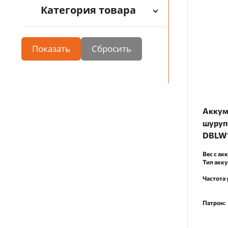
Категория товара
Показать
Аккум
шуруп
DBLW1
Вес с ак
Тип акк
Частота 
Патрон: