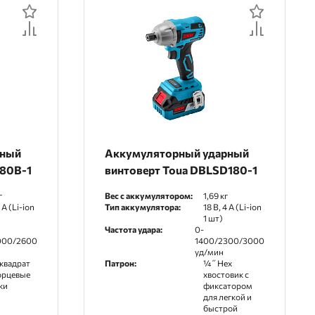
рный
Аккумуляторный ударный
180B-1
винтоверт Toua DBLSD180-1
г
Вес с аккумулятором:
1,69 кг
 А (Li-ion
Тип аккумулятора:
18 В, 4 А (Li-ion
1 шт)
Частота удара:
0-
000/2600
1400/2300/3000
уд/мин
 квадрат
Патрон:
¼˝ Hex
орцевые
хвостовик с
ки
фиксатором
для легкой и
быстрой