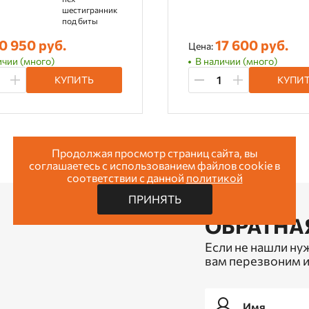
шестигранник
под биты
0 950 руб.
17 600 руб.
Цена:
ичии (много)
В наличии (много)
КУПИТЬ
КУПИ
Продолжая просмотр страниц сайта, вы
соглашаетесь с использованием файлов cookie в
соответствии с данной
политикой
ПРИНЯТЬ
ОБРАТНА
Если не нашли ну
вам перезвоним и