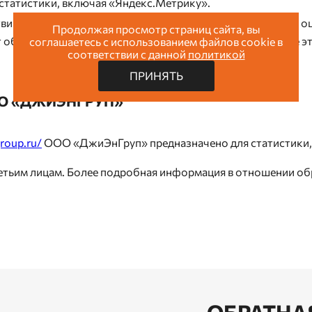
статистики, включая «Яндекс.Метрику».
ии пользователей с сайтом, что помогает обнаруживать о
Продолжая просмотр страниц сайта, вы
т обобщенный и анонимный характер. Если вы отключите э
соглашаетесь с использованием файлов cookie в
соответствии с данной
политикой
ПРИНЯТЬ
ОО «ДЖИЭНГРУП»
group.ru/
ООО «ДжиЭнГруп» предназначено для статистики, а
тьим лицам. Более подробная информация в отношении об
ОБРАТНА