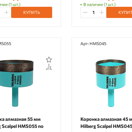
чии (1 шт.)
В наличии (1 шт.)
КУПИТЬ
КУПИ
MS055
Арт: HMS045
ка алмазная 55 мм
Коронка алмазная 45 
g Scalpel HMS055 по
Hilberg Scalpel HMS04