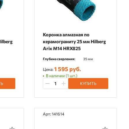
Коронка алмазная по
ilberg
керамограниту 25 мм Hilberg
Arix M14 HRX825
Глубина сверления:
35 мм
1 595 руб.
Цена:
В наличии (1 шт.)
ТЬ
КУПИТЬ
Арт: 141614