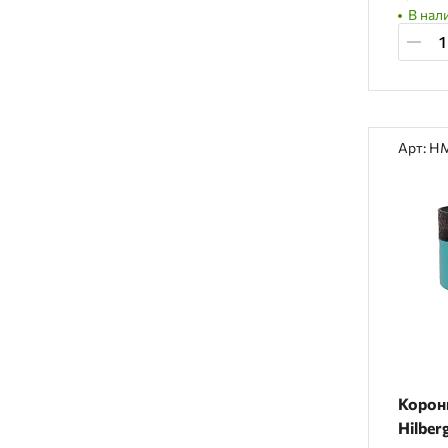
В нали
Арт: H
Корон
Hilber