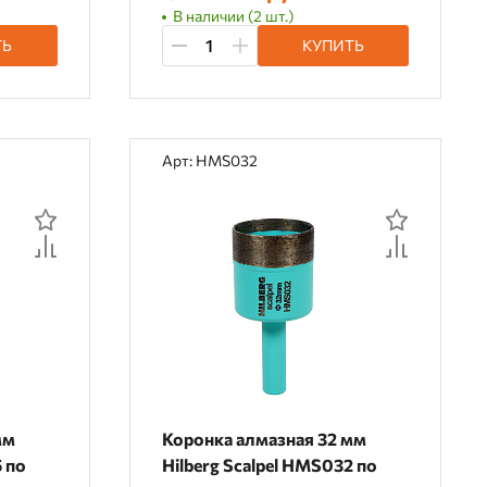
В наличии (2 шт.)
ТЬ
КУПИТЬ
Арт: HMS032
мм
Коронка алмазная 32 мм
5 по
Hilberg Scalpel HMS032 по