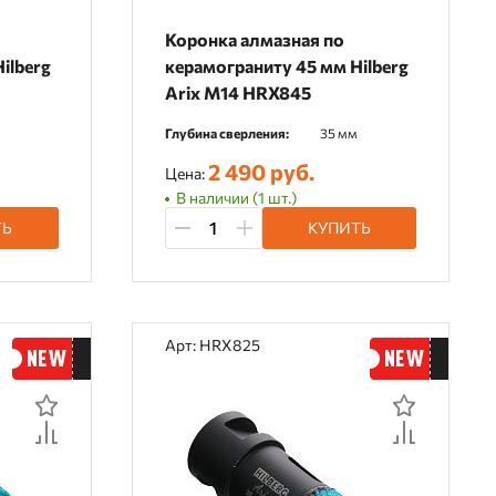
Коронка алмазная по
ilberg
керамограниту 45 мм Hilberg
Arix M14 HRX845
Глубина сверления:
35 мм
2 490 руб.
Цена:
В наличии (1 шт.)
ТЬ
КУПИТЬ
Арт: HRX825