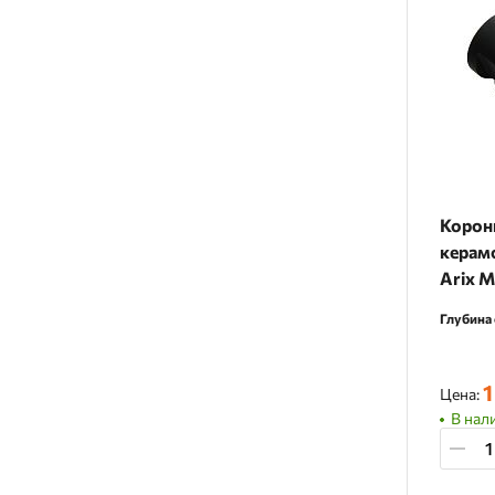
Корон
керамо
Arix 
Глубина 
1
Цена:
В нали