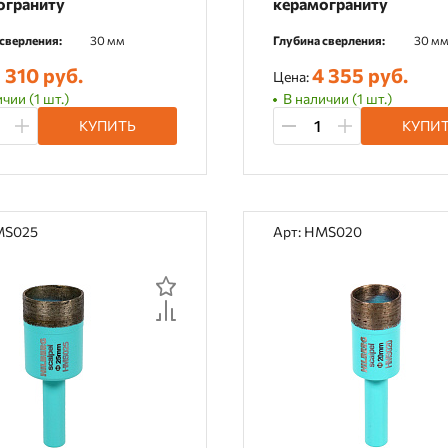
ограниту
керамограниту
сверления:
30 мм
Глубина сверления:
30 м
 310 руб.
4 355 руб.
Цена:
чии (1 шт.)
В наличии (1 шт.)
КУПИТЬ
КУПИ
MS025
Арт: HMS020