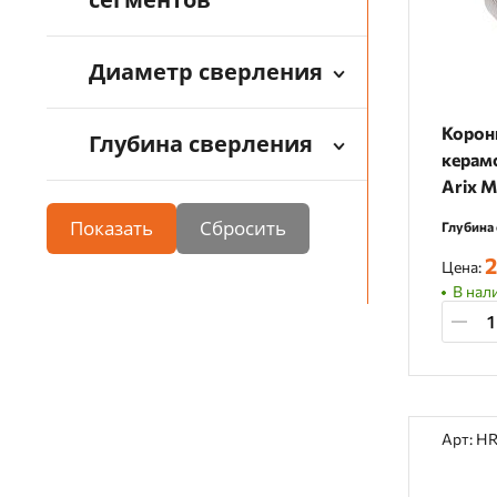
Диаметр сверления
Корон
Глубина сверления
керамо
Arix 
Показать
Глубина 
2
Цена:
В нали
Арт: H