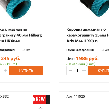
ка алмазная по
Коронка алмазная по
граниту 40 мм Hilberg
керамограниту 35 мм H
M14 HRX840
Arix M14 HRX835
сверления:
35 мм
Глубина сверления:
35 мм
 245 руб.
1 985 руб.
Цена:
чии (1 шт.)
В наличии (1 шт.)
КУПИТЬ
КУПИ
RX832
Арт: 141625