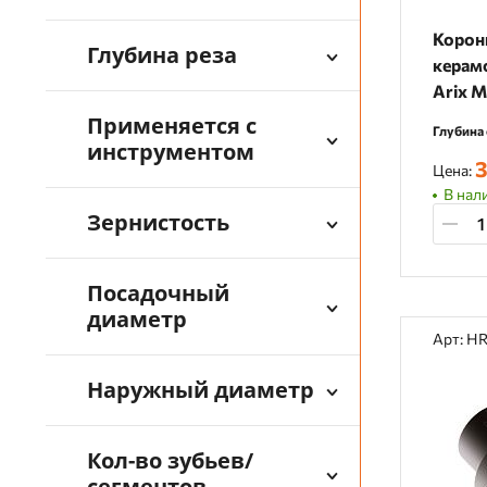
Корон
Глубина реза
керамо
Arix 
Применяется с
Глубина 
инструментом
3
Цена:
В нали
Зернистость
Посадочный
диаметр
Арт: H
Наружный диаметр
Кол-во зубьев/
сегментов