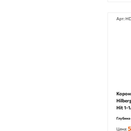
Арт: H
Корон
Hilberg
Hit 1-
Глубина 
5
Цена: