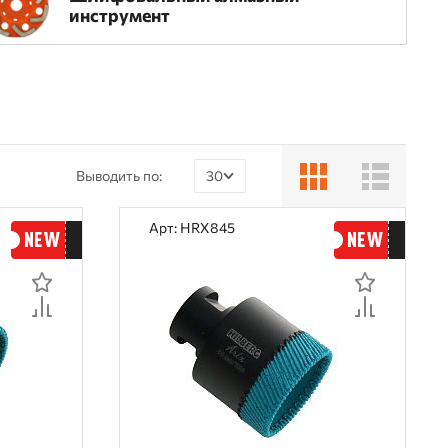
инструмент
Выводить по:
30
30
Арт: HRX845
60
90