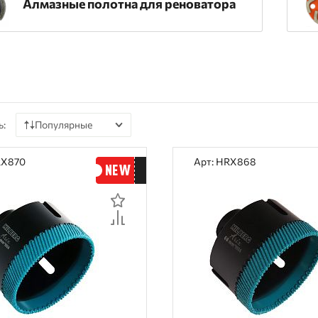
Алмазные полотна для реноватора
ь:
Популярные
По цене
RX870
Арт: HRX868
По наличию
По рейтингу
По отзывам