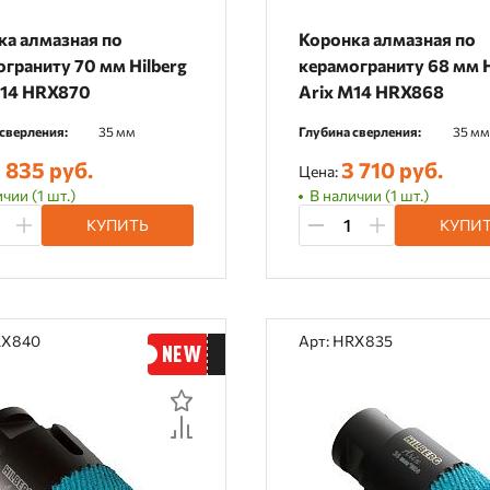
ка алмазная по
Коронка алмазная по
граниту 70 мм Hilberg
керамограниту 68 мм H
M14 HRX870
Arix M14 HRX868
сверления:
35 мм
Глубина сверления:
35 мм
 835 руб.
3 710 руб.
Цена:
чии (1 шт.)
В наличии (1 шт.)
КУПИТЬ
КУПИ
RX840
Арт: HRX835