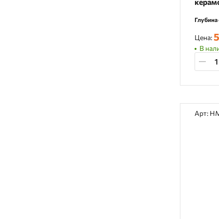
керам
Глубина 
5
Цена:
В нали
Арт: H