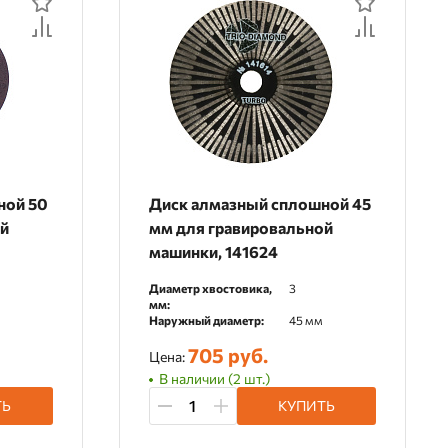
ной 50
Диск алмазный сплошной 45
ой
мм для гравировальной
машинки, 141624
Диаметр хвостовика,
3
мм:
м
Наружный диаметр:
45 мм
705 руб.
Цена:
В наличии (2 шт.)
ТЬ
КУПИТЬ