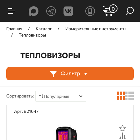
ФИЛЬТРЫ
0
Цена, ₽
Главная
Каталог
Измерительные инструменты
Тепловизоры
ТЕПЛОВИЗОРЫ
от
до
Фильтр
Производитель
Сортировать:
Популярные
ADA Instruments
AMO
По цене
Арт: 821647
По наличию
По рейтингу
Категория товара
По отзывам