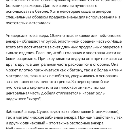
больших размеров. Данные изделия лучше всего
использовать в бетоне. Хотя некоторые модели анкеров
специальным образом предназначены для использования и в
пустотелых материалах.
Универсальные анкера. Обычно пластиковые или нейлоновые
анкера - обладают упругой, эластичной средней частью. Чаще
всего это достигается за счет длинных продольных разрезов в
гильзе изделия. Главное, чтобы головная и хвостовая части не
были разрезаны. При вкручивании шурупа они притягиваются
друг к другу, а центральная часть расходится в стороны. Она
может плотно прижиматься как к бетону, так и к более мягким
материалам, таким как пенобетон, удерживаясь в основании
за счет зоны повышенного трения. За перегородкой же
пустотелого кирпича или за гипсокартонным листом
центральная часть дюбеля стягивается и играет роль
надежного "якоря".
Забивной анкер. Существуют как нейлоновые (полимерные),
так и металлические забивные анкера. Принцип действия у тех
и других одинаковый – это так же распорные анкера.
Нейлоновые забивные анкеры от последних отличаются