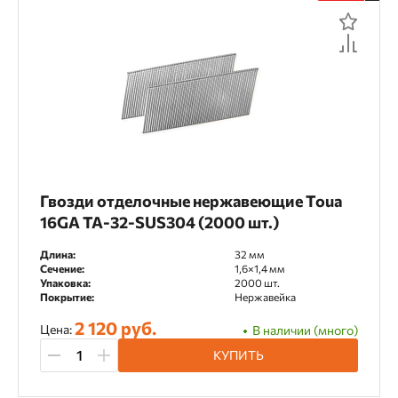
Назначение
Декоративные работы
Для аккумуляторных пистолетов
Для газовых пистолетов
Для напольных покрытий
Для пистолетов для герметика
Гвозди отделочные нержавеющие Toua
16GA TA-32-SUS304 (2000 шт.)
Для циркулярных пил
Длина:
32 мм
Инженерные системы
Сечение:
1,6×1,4 мм
Упаковка:
2000 шт.
Покрытие:
Нержавейка
Каркасное домостроение
2 120 руб.
Цена:
В наличии (много)
Кровельные работы
КУПИТЬ
Мебельное производство
Монтаж OSB