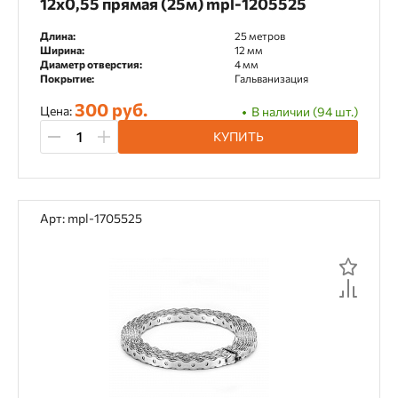
12x0,55 прямая (25м) mpl-1205525
Bullet Point
Длина:
25 метров
Ширина:
12 мм
Диаметр отверстия:
4 мм
Применяется с инструментом
Покрытие:
Гальванизация
300 руб.
Цена:
В наличии (94 шт.)
Toua DCCN40 аккумуляторный пистолет
КУПИТЬ
Toua DCIN160
TOUA GSN40E газовый пистолет
Арт: mpl-1705525
Toua GSN50 газовый пистолет
Посадочный диаметр
11 мм
16 мм
20 мм
22,2 мм