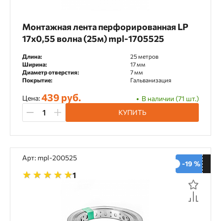
Наружный диаметр
125 мм
165 мм
Монтажная лента перфорированная LP
17x0,55 волна (25м) mpl-1705525
Длина:
25 метров
Кол-во зубьев/сегментов
Ширина:
17 мм
Диаметр отверстия:
7 мм
Покрытие:
Гальванизация
24 шт.
40 шт.
439 руб.
Цена:
В наличии (71 шт.)
КУПИТЬ
Диаметр сверления
Дерево 25 мм
Дерево 28 мм
Арт: mpl-200525
Металл 10 мм
Металл 13 мм
-19 %
1
Показать
160
товаров