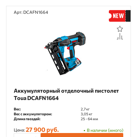
Без покрытия
Гальванизация
Арт: DCAFN1664
Нержавейка
Накатка
Без накатки
Винтовая
Кольцевая
Цвет
Аккумуляторный отделочный пистолет
Серый
Черный
Toua DCAFN1664
Вес:
2,7 кг
Вес с аккумулятором:
3,05 кг
Ширина скобы
Длина гвоздей:
25 - 64 мм
27 900 руб.
10,6 и 11,2 мм
26,4 мм
Цена:
В наличии (много)