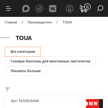
ФИЛЬТРЫ
0
Цена, ₽
Главная
Производители
TOUA
TOUA
от
до
Все категории
Газовые баллоны для монтажных пистолетов
Показать больше
Принцип действия
Аккумуляторный
Газовый
Пневматический
Арт: TA32SUS304