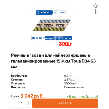
Назначение
Декоративные работы
Для аккумуляторных пистолетов
Для газовых пистолетов
Для напольных покрытий
Для пистолетов для герметика
Реечные гвозди для нейлера ершеные
гальванизированные 15 мкм Toua D34 63
Для циркулярных пил
мм
Инженерные системы
Вес брутто:
9,9 кг
Сечение:
2.87 мм
Каркасное домостроение
Упаковка:
3000 шт.
Покрытие:
Гальванизация
Кровельные работы
5 042 руб.
Цена:
В наличии (много)
КУПИТЬ
Мебельное производство
Монтаж OSB