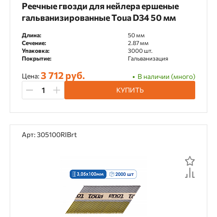
Bullet Point
Реечные гвозди для нейлера ершеные
гальванизированные Toua D34 50 мм
Длина:
50 мм
Применяется с инструментом
Сечение:
2.87 мм
Упаковка:
3000 шт.
Покрытие:
Гальванизация
Toua DCCN40 аккумуляторный пистолет
3 712 руб.
Цена:
В наличии (много)
Toua DCIN160
КУПИТЬ
TOUA GSN40E газовый пистолет
Toua GSN50 газовый пистолет
Арт: 305100RIBrt
Посадочный диаметр
11 мм
16 мм
20 мм
22,2 мм