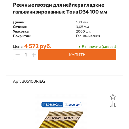
Реечные гвозди для нейлера гладкие
гальванизированные Toua D34 100 мм
Тип крепежа
Длина:
100 мм
Сечение:
3,05 мм
Барабанный гвоздь
Упаковка:
2000 шт.
Покрытие:
Гальванизация
Гвозди для теплоизоляции
Гвоздь CN
4 572 руб.
Цена:
В наличии (много)
Гвоздь отделочный тип 16
КУПИТЬ
Гвоздь отделочный тип 18
Гвоздь тип D34
Гвоздь тип DN
Кровельный гвоздь
Арт: 305100RIEG
Лента стальная
Лента текстильная
Перфолента
Скоба тип L, N
Скоба тип WS