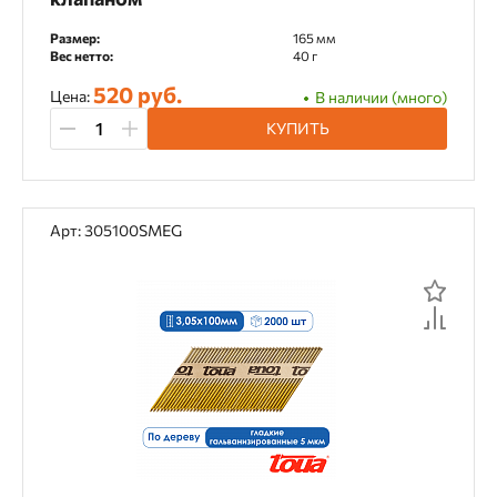
Козлы строительные
Размер:
165 мм
Вес нетто:
40 г
Монтажный пистолет
Насадки
520 руб.
Цена:
В наличии (много)
Перфораторы
Пилы
Пильные диски
КУПИТЬ
Пистолеты для герметика
Расходники
Стволы, насадки, магазины
Арт: 305100SMEG
Сумки для инструментов
УШМ
Материал применения
OSB
Алюминий
Бетон
Гибкая черепица
Дерево
ДСП
Кирпич
Металл
Фанера