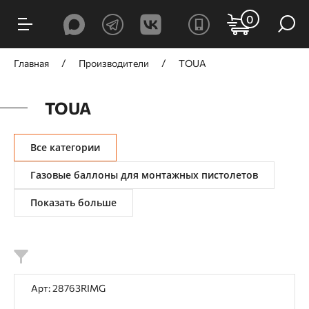
ФИЛЬТРЫ
0
Цена, ₽
Главная
Производители
TOUA
TOUA
от
до
Все категории
Газовые баллоны для монтажных пистолетов
Показать больше
Принцип действия
Аккумуляторный
Газовый
Пневматический
Арт: 28763RIMG