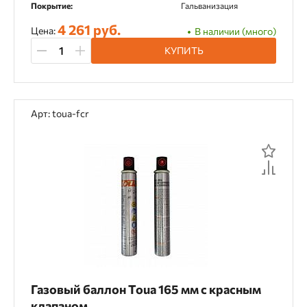
Покрытие:
Гальванизация
Общестроительный монтаж
4 261 руб.
Цена:
В наличии (много)
Отделочные работы
КУПИТЬ
Производство поддонов
Производство тары
Сборка мебели
Арт: toua-fcr
Упаковка и обрешетка
Фасадные работы
Электромонтажные работы
Категория товара
Аккумуляторы и ЗУ
Бейсболки
Гайковерты, винтоверты
Газовый баллон Toua 165 мм с красным
Дрели, шуруповерты
клапаном