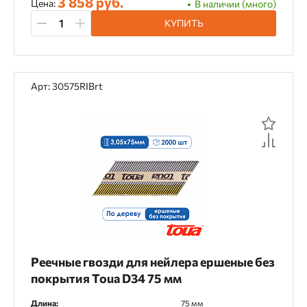
3 858 руб.
Цена:
В наличии (много)
КУПИТЬ
Арт: 30575RIBrt
Реечные гвозди для нейлера ершеные без
покрытия Toua D34 75 мм
Длина:
75 мм