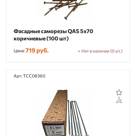
1,83 мм
2,10 - 2,50 мм
2,20 - 2,50 мм
2,30 - 3,05 мм
2,50 - 3,30 мм
Фасадные саморезы QAS 5х70
2,60 - 3,00 мм
2,87 - 3,80 мм
коричневые (100 шт)
3,05 - 4,10 мм
3,05 мм
719 руб.
Цена:
Нет в наличии (0 уп.)
Форма шлица
Арт: TCC08360
TP
TX
Шестигранная головка на 10
Шестигранная головка на 13
Шестигранная головка на 15
Шестигранная головка на 18