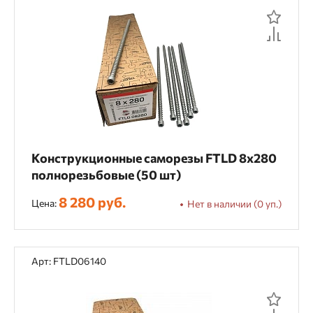
Декоративные работы
Для напольных покрытий
Для пильных станков
Для пневматических пистолетов
Для торцовочных пил
Для циркулярных пил
Конструкционные саморезы FTLD 8х280
полнорезьбовые (50 шт)
Каркасное домостроение
8 280 руб.
Цена:
Нет в наличии (0 уп.)
Кровельные работы
Мебельное производство
Монтаж OSB
Арт: FTLD06140
Монтаж временных конструкций
Монтаж ГВЛ
Монтаж гибкой черепицы