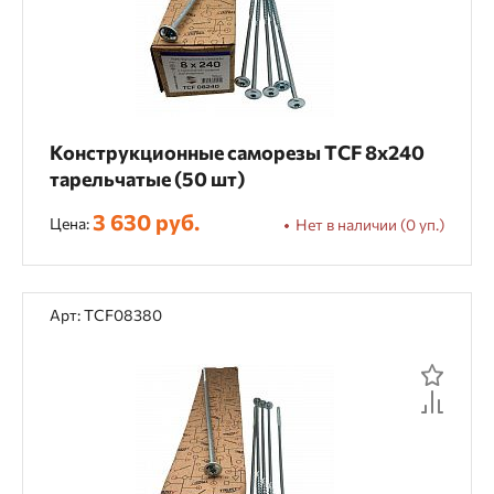
Производство поддонов
Производство тары
Скрытый крепеж
Упаковка и обрешетка
Фасадные работы
Конструкционные саморезы TCF 8х240
тарельчатые (50 шт)
Категория товара
3 630 руб.
Цена:
Нет в наличии (0 уп.)
Диски алмазные
Пильные диски
Стволы, насадки, магазины
Арт: TCF08380
Материал применения
Алюминий
Бетон
Гибкая черепица
Гофрокартон
Дерево
Кирпич