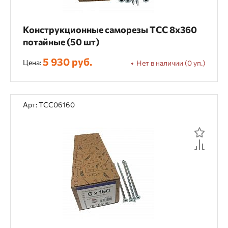
Тип инструмента
Конструкционные саморезы TCC 8х360
Пневматический
потайные (50 шт)
5 930 руб.
Цена:
Нет в наличии (0 уп.)
Применяется с инструментом
Trusty TCN-670P барабанный пистолет
Арт: TCC06160
Посадочный диаметр
16 мм
20 мм
30 мм
32 мм
50 мм
60 мм
75 мм
9.5 мм
Ромб