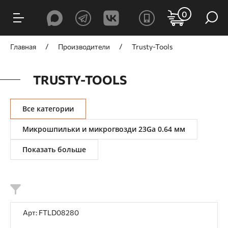
ФИЛЬТРЫ
0
Цена, ₽
Главная
Производители
Trusty-Tools
TRUSTY-TOOLS
от
до
Все категории
Микрошпильки и микрогвозди 23Ga 0.64 мм
Показать больше
Принцип действия
Механический
Пневматический
Назначение
Арт: FTLD08280