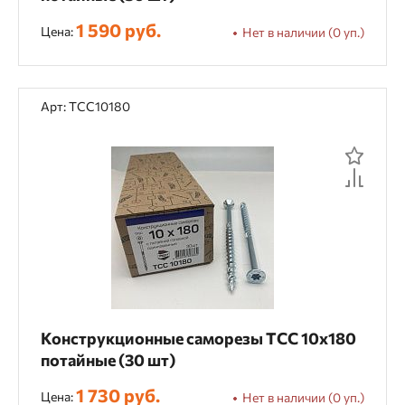
6 шт.
60 шт.
64 шт.
72 шт.
1 590 руб.
Цена:
Нет в наличии (0 уп.)
80 шт.
Арт: TCC10180
Показать
321
товаров
Конструкционные саморезы TCC 10х180
потайные (30 шт)
1 730 руб.
Цена:
Нет в наличии (0 уп.)