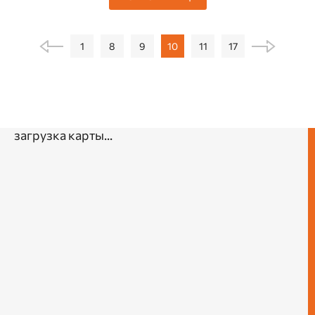
1
8
9
10
11
17
загрузка карты...