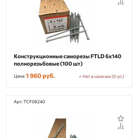
Монтаж ГКЛ
Монтаж декоративных элементов
Монтаж дерева к металлу
Монтаж деревянных конструкций
Конструкционные саморезы FTLD 6х140
Монтаж деревянных фасадов
полнорезьбовые (100 шт)
Монтаж конькового аэратора
1 960 руб.
Цена:
Нет в наличии (0 уп.)
Монтаж опалубки
Монтаж перфорированных иделий
Арт: TCF08240
Монтаж фасадной плитки Хауберк
Общестроительный монтаж
Отделочные работы