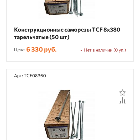
Ламинированные плиты
Металл
Фиброцемент
Цветной металл
Конструкционные саморезы TCF 8х380
тарельчатые (50 шт)
Тип крепежа
6 330 руб.
Цена:
Нет в наличии (0 уп.)
Анкер-шурупы
Барабанный гвоздь
Гвоздь CN
Гвоздь отделочный тип 15
Арт: TCF08360
Гвоздь отделочный тип 16
Гвоздь отделочный тип 18
Гвоздь реечный 21° на пластике
Гвоздь реечный DUPLEX
Гвоздь тип D34
Гвоздь тип FST
Гвоздь тип ST