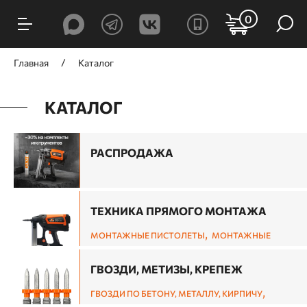
0
Главная
Каталог
КАТАЛОГ
РАСПРОДАЖА
ТЕХНИКА ПРЯМОГО МОНТАЖА
,
МОНТАЖНЫЕ ПИСТОЛЕТЫ
МОНТАЖНЫЕ
,
ГВОЗДЕЗАБИВНЫЕ ПИСТОЛЕТЫ ПО ДЕРЕВУ
СКОБОЗАБИВНЫЕ ПИСТОЛЕТЫ ПО ДЕРЕВУ И
ГВОЗДИ, МЕТИЗЫ, КРЕПЕЖ
,
СТЕПЛЕРЫ
ШПИЛЬКОЗАБИВНЫЕ И
,
ГВОЗДИ ПО БЕТОНУ, МЕТАЛЛУ, КИРПИЧУ
ОТДЕЛОЧНЫЕ ПИСТОЛЕТЫ ПО ДЕРЕВУ