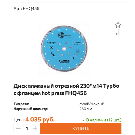
Арт: FHQ456
Диск алмазный отрезной 230*м14 Турбо
с фланцем hot press FHQ456
Тип реза:
сухой/мокрый
Наружный диаметр:
230 мм
4 035 руб.
Цена:
В наличии (12 шт.)
КУПИТЬ