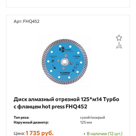
Арт: FHQ452
Диск алмазный отрезной 125*м14 Турбо
с фланцем hot press FHQ452
Тип реза:
сухой/мокрый
Наружный диаметр:
125 мм
1 735 руб.
Цена:
В наличии (12 шт.)