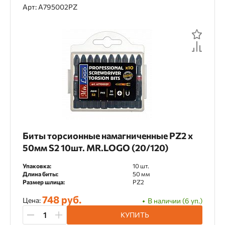
Арт: A795002PZ
Биты торсионные намагниченные PZ2 х
50мм S2 10шт. MR.LOGO (20/120)
Упаковка:
10 шт.
Длина биты:
50 мм
Размер шлица:
PZ2
748 руб.
Цена:
В наличии (6 уп.)
КУПИТЬ