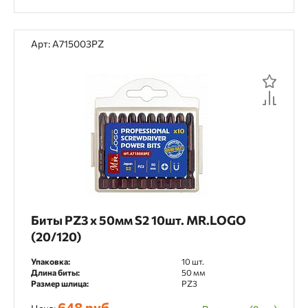
Арт: A715003PZ
Биты PZ3 х 50мм S2 10шт. MR.LOGO
(20/120)
Упаковка:
10 шт.
Длина биты:
50 мм
Размер шлица:
PZ3
648 руб.