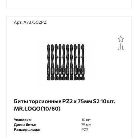
Арт: A737502PZ
Биты торсионные PZ2 х 75мм S2 10шт.
MR.LOGO(10/60)
Упаковка:
10 шт.
Длина биты:
75 мм
Размер шлица:
PZ2