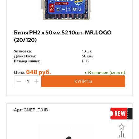
Биты PH2 х 50мм S2 10шт. MR.LOGO
(20/120)
Упаковка:
10 шт.
Длина биты:
50 мм
Размер шлица:
PH2
648 руб.
Цена:
В наличии (много)
КУПИТЬ
Арт: GNEPLT01B