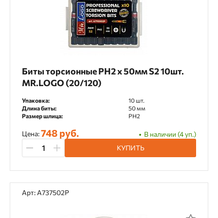
Биты торсионные PH2 х 50мм S2 10шт.
MR.LOGO (20/120)
Упаковка:
10 шт.
Длина биты:
50 мм
Размер шлица:
PH2
748 руб.
Цена:
В наличии (4 уп.)
КУПИТЬ
Арт: A737502P