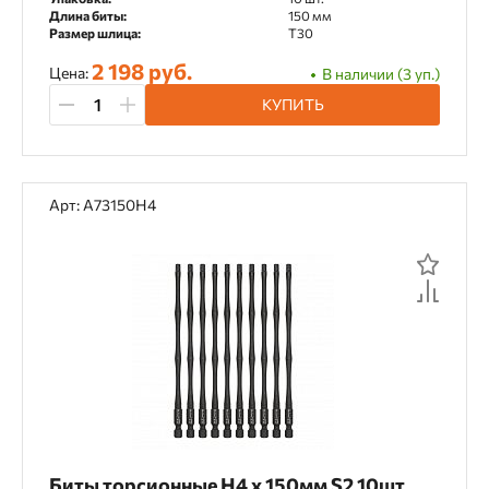
Длина биты:
150 мм
Размер шлица:
T30
2 198 руб.
Цена:
В наличии (3 уп.)
КУПИТЬ
Арт: A73150H4
Биты торсионные H4 х 150мм S2 10шт.