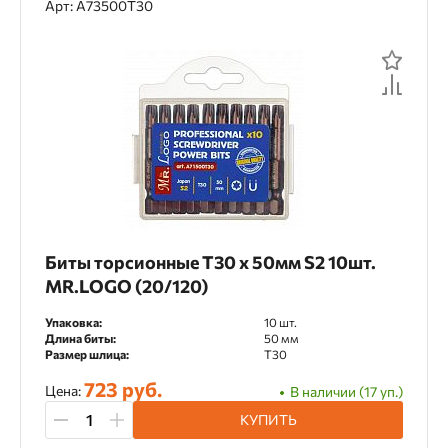
Арт: A73500T30
Биты торсионные T30 х 50мм S2 10шт.
MR.LOGO (20/120)
Упаковка:
10 шт.
Длина биты:
50 мм
Размер шлица:
T30
723 руб.
Цена:
В наличии (17 уп.)
КУПИТЬ