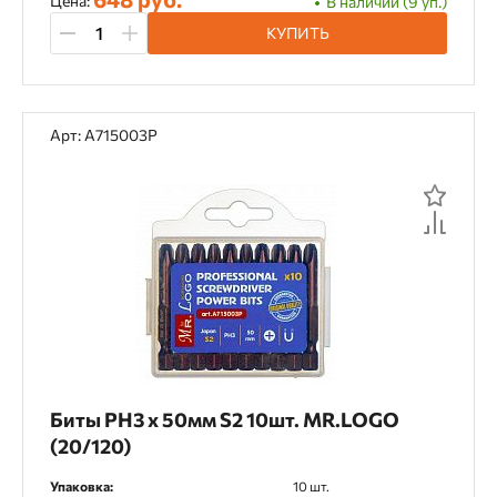
Цена:
В наличии (9 уп.)
КУПИТЬ
Арт: A715003P
Биты PH3 х 50мм S2 10шт. MR.LOGO
(20/120)
Упаковка:
10 шт.