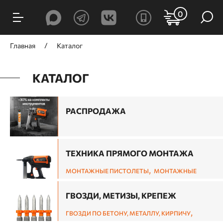
0
Главная
Каталог
КАТАЛОГ
РАСПРОДАЖА
ТЕХНИКА ПРЯМОГО МОНТАЖА
,
МОНТАЖНЫЕ ПИСТОЛЕТЫ
МОНТАЖНЫЕ
,
ГВОЗДЕЗАБИВНЫЕ ПИСТОЛЕТЫ ПО ДЕРЕВУ
СКОБОЗАБИВНЫЕ ПИСТОЛЕТЫ ПО ДЕРЕВУ И
ГВОЗДИ, МЕТИЗЫ, КРЕПЕЖ
,
СТЕПЛЕРЫ
ШПИЛЬКОЗАБИВНЫЕ И
,
ГВОЗДИ ПО БЕТОНУ, МЕТАЛЛУ, КИРПИЧУ
ОТДЕЛОЧНЫЕ ПИСТОЛЕТЫ ПО ДЕРЕВУ