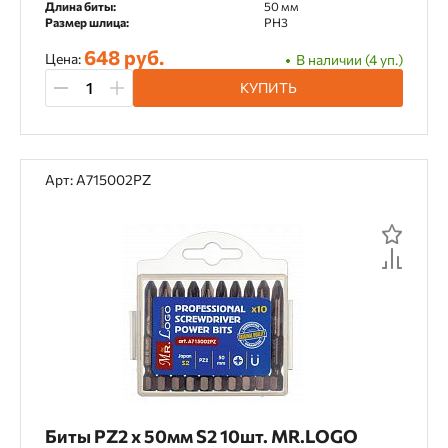
Длина биты:
50 мм
Размер шлица:
PH3
648 руб.
Цена:
В наличии (4 уп.)
КУПИТЬ
Арт: A715002PZ
Биты PZ2 х 50мм S2 10шт. MR.LOGO