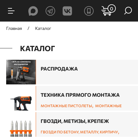
0
Главная
Каталог
КАТАЛОГ
РАСПРОДАЖА
ТЕХНИКА ПРЯМОГО МОНТАЖА
,
МОНТАЖНЫЕ ПИСТОЛЕТЫ
МОНТАЖНЫЕ
,
ГВОЗДЕЗАБИВНЫЕ ПИСТОЛЕТЫ ПО ДЕРЕВУ
СКОБОЗАБИВНЫЕ ПИСТОЛЕТЫ ПО ДЕРЕВУ И
ГВОЗДИ, МЕТИЗЫ, КРЕПЕЖ
,
СТЕПЛЕРЫ
ШПИЛЬКОЗАБИВНЫЕ И
,
ГВОЗДИ ПО БЕТОНУ, МЕТАЛЛУ, КИРПИЧУ
ОТДЕЛОЧНЫЕ ПИСТОЛЕТЫ ПО ДЕРЕВУ