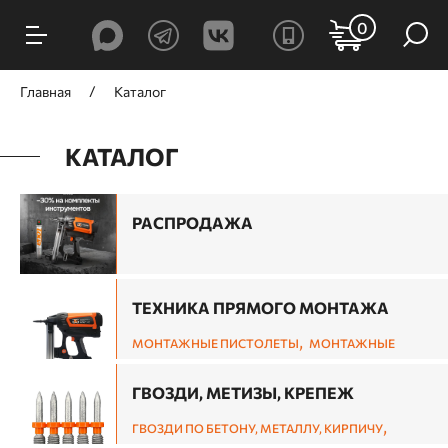
0
Главная
Каталог
КАТАЛОГ
РАСПРОДАЖА
ТЕХНИКА ПРЯМОГО МОНТАЖА
,
МОНТАЖНЫЕ ПИСТОЛЕТЫ
МОНТАЖНЫЕ
,
ГВОЗДЕЗАБИВНЫЕ ПИСТОЛЕТЫ ПО ДЕРЕВУ
СКОБОЗАБИВНЫЕ ПИСТОЛЕТЫ ПО ДЕРЕВУ И
ГВОЗДИ, МЕТИЗЫ, КРЕПЕЖ
,
СТЕПЛЕРЫ
ШПИЛЬКОЗАБИВНЫЕ И
,
ГВОЗДИ ПО БЕТОНУ, МЕТАЛЛУ, КИРПИЧУ
ОТДЕЛОЧНЫЕ ПИСТОЛЕТЫ ПО ДЕРЕВУ