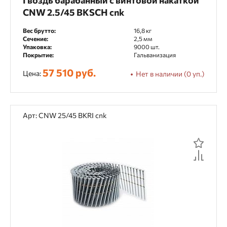
Гвоздь барабанный с винтовой накаткой
CNW 2.5/45 BKSCH cnk
Вес брутто:
16,8 кг
Сечение:
2,5 мм
Упаковка:
9000 шт.
Покрытие:
Гальванизация
57 510 руб.
Цена:
Нет в наличии (0 уп.)
Арт: CNW 25/45 BKRI cnk