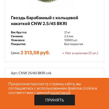
Гвоздь барабанный с кольцевой
накаткой CNW 2.5/45 BKRI
Вес брутто:
21 кг
Сечение:
2,5 мм
Упаковка:
10800 шт.
Покрытие:
Без покрытия
2 313,58 руб.
Цена:
Нет в наличии (0 уп.)
Арт: CNW 25/40 BKRI cnk
Продолжая просмотр страниц сайта, вы
соглашаетесь с использованием файлов cookie в
соответствии с данной
политикой
ПРИНЯТЬ