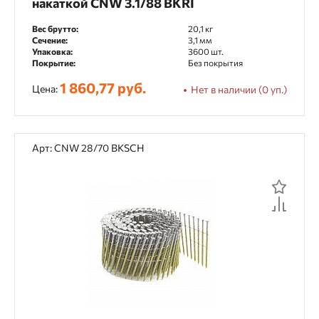
накаткой CNW 3.1/88 BKRI
Вес брутто:
20,1 кг
Сечение:
3,1 мм
Упаковка:
3600 шт.
Покрытие:
Без покрытия
1 860,77 руб.
Цена:
Нет в наличии (0 уп.)
Арт: CNW 28/70 BKSCH