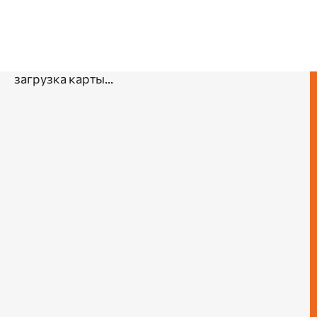
200 мм
30 мм
40 мм
50 мм
60 мм
80 мм
90 мм
загрузка карты...
Материал
Пластик/металл