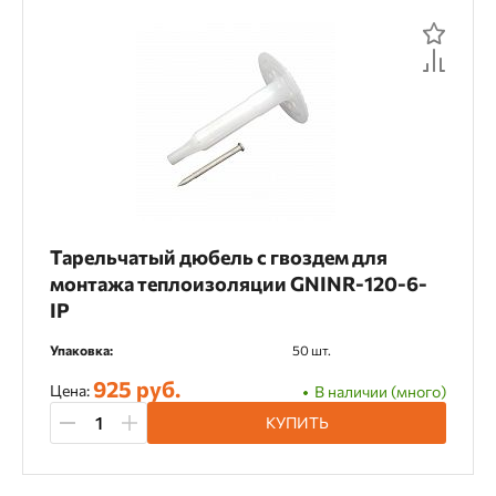
Монтаж теплоизоляции
По рейтингу
По отзывам
Материал применения
Бетон
Газобетон
Газосиликат
Кирпич
Пенобетон
Пеноблок
Тарельчатый дюбель с гвоздем для
Тип крепежа
монтажа теплоизоляции GNINR-120-6-
IP
Гвозди для теплоизоляции
Упаковка:
50 шт.
925 руб.
Цена:
В наличии (много)
Длина
КУПИТЬ
100 мм
120 мм
150 мм
180 мм