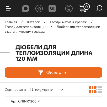
ФИЛЬТРЫ
0
Цена, ₽
Главная
Каталог
Гвозди, метизы, крепеж
Гвозди для теплоизоляции
Дюбели для теплоизоляции
с металлическим гвоздем
ДЮБЕЛИ ДЛЯ
от
до
ТЕПЛОИЗОЛЯЦИИ ДЛИНА
120 ММ
Производитель
Фильтр
GNG
DFast
Сортировать:
Популярные
По цене
Назначение
Арт: GNINR1206IP
По наличию