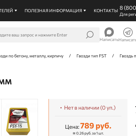
8 (80
ТЕЛЕЙ
ПОЛЕЗНАЯ ИНФОРМАЦИЯ
КОНТАКТЫ
Для рег
Написать
Написат
озди по бетону, металлу, кирпичу
Гвозди тип FST
Гвоздь 
 ММ
Нет в наличии (0 уп.)
789 руб.
Цена:
≅ 0.26 руб. за 1 шт.