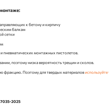
монтаже:
аправляющих к бетону и кирпичу
ческим балкам
ой сетки
ем
 и пневматических монтажных пистолетов.
ании, поэтому низка вероятность трещин и сколов.
дую фракцию. Поэтому для твердых материалов
используйте 
37035-2025