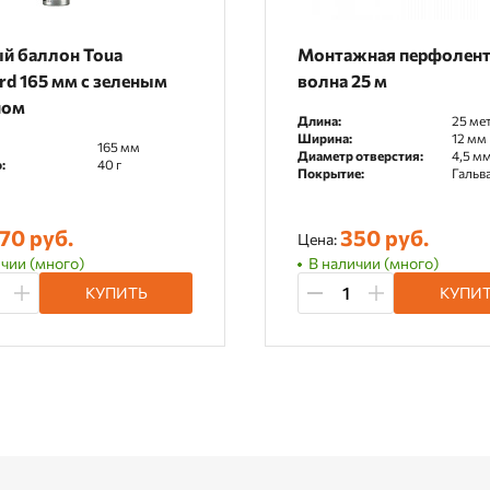
й баллон Toua
Монтажная перфолент
rd 165 мм с зеленым
волна 25 м
ном
Длина:
25 ме
Ширина:
12 мм
165 мм
Диаметр отверстия:
4,5 м
:
40 г
Покрытие:
Гальв
70 руб.
350 руб.
Цена:
чии (много)
В наличии (много)
КУПИТЬ
КУПИ