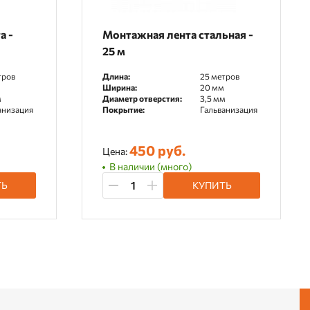
а -
Монтажная лента стальная -
25 м
тров
Длина:
25 метров
Ширина:
20 мм
м
Диаметр отверстия:
3,5 мм
анизация
Покрытие:
Гальванизация
450 руб.
Цена:
В наличии (много)
ТЬ
КУПИТЬ