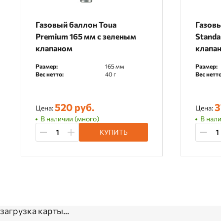
Газовый баллон Toua
Газовы
Premium 165 мм с зеленым
Standa
клапаном
клапа
Размер:
165 мм
Размер:
Вес нетто:
40 г
Вес нетто
520 руб.
3
Цена:
Цена:
В наличии (много)
В нали
КУПИТЬ
загрузка карты...