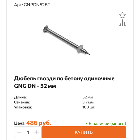
Арт: GNPDN52BT
Дюбель гвозди по бетону одиночные
GNG DN - 52 мм
Длина:
52 мм
Сечение:
3,7 мм
Упаковка:
100 шт.
486 руб.
Цена:
В наличии (много)
КУПИТЬ