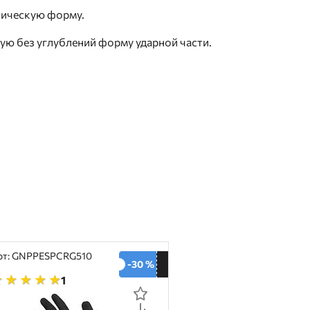
тическую форму.
ую без углублений форму ударной части.
рт: GNPPESPCRG510
-30 %
1