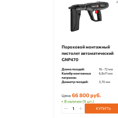
Пороховой монтажный
пистолет автоматический
GNP470
Длина гвоздей:
16 - 72 мм
Калибр монтажных
6,8х11 мм
патронов:
Диаметр гвоздей:
3,70 мм
66 800 руб.
Цена:
В наличии (9 шт.)
КУПИТЬ