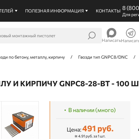
8 (80
ТЕЛЕЙ
ПОЛЕЗНАЯ ИНФОРМАЦИЯ
КОНТАКТЫ
Для рег
Написать
Написат
озди по бетону, металлу, кирпичу
Гвозди тип GNPC8/DNC
У И КИРПИЧУ GNPC8-28-BT - 100 Ш
В наличии (много)
491 руб.
Цена:
≅ 4.91 руб. за 1 шт.