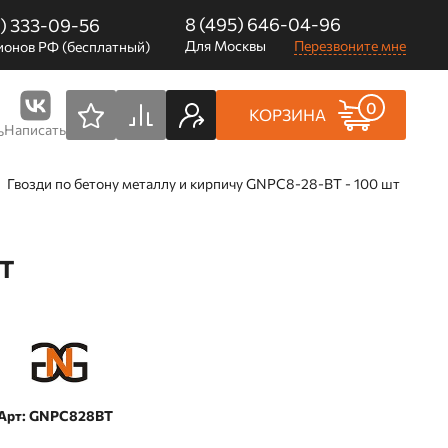
8 (495) 646-04-96
0) 333-09-56
Для Москвы
Перезвоните мне
ионов РФ (бесплатный)
0
КОРЗИНА
Написать
ь
Гвозди по бетону металлу и кирпичу GNPC8-28-BT - 100 шт
Т
Арт: GNPC828BT