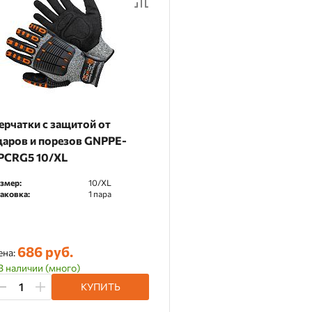
ерчатки с защитой от
даров и порезов GNPPE-
PCRG5 10/XL
змер:
10/XL
аковка:
1 пара
686 руб.
ена:
В наличии (много)
КУПИТЬ