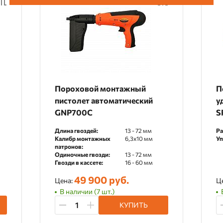
Пороховой монтажный
П
пистолет автоматический
у
GNP700C
S
Длина гвоздей:
13 - 72 мм
Ра
Калибр монтажных
6,3х10 мм
Уп
патронов:
Одиночные гвозди:
13 - 72 мм
Гвозди в кассете:
16 - 60 мм
49 900 руб.
Цена:
Ц
В наличии (7 шт.)
КУПИТЬ