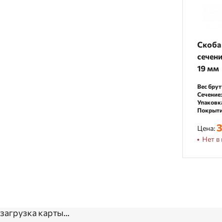
Скоба 
сечени
19 мм
Вес брут
Сечение:
Упаковк
Покрыти
3
Цена:
Нет в 
загрузка карты...