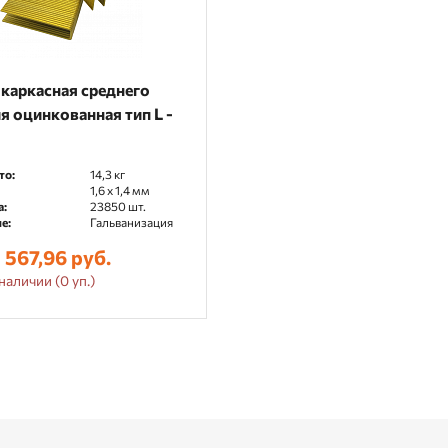
каркасная среднего
я оцинкованная тип L -
то:
14,3 кг
1,6 x 1,4 мм
а:
23850 шт.
е:
Гальванизация
 567,96 руб.
наличии (0 уп.)