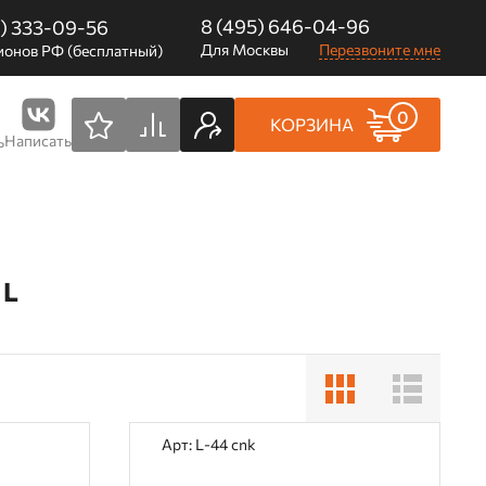
8 (495) 646-04-96
0) 333-09-56
Для Москвы
Перезвоните мне
ионов РФ (бесплатный)
0
КОРЗИНА
Написать
ь
 L
Арт: L-44 cnk