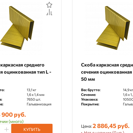
По рейтингу
По отзывам
каркасная среднего
Скоба каркасная сред
я оцинкованная тип L -
сечения оцинкованная 
50 мм
то:
13,1 кг
Вес брутто:
14,9 к
1,6 x 1,4 мм
Сечение:
1,6 x 
а:
7650 шт.
Упаковка:
10500
е:
Гальванизация
Покрытие:
Гальв
 900 руб.
ичии (много)
2 886,45 руб.
Цена:
КУПИТЬ
Нет в наличии (0 уп.)