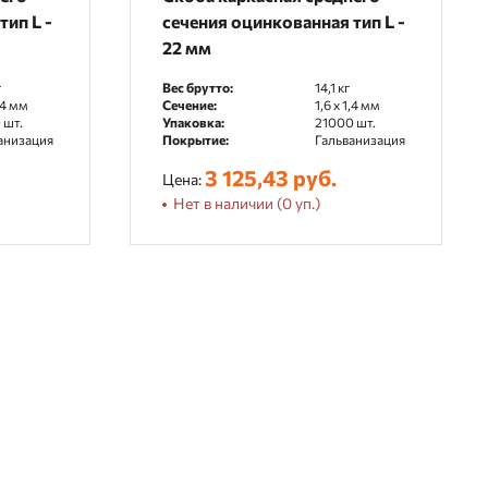
тип L -
сечения оцинкованная тип L -
22 мм
г
Вес брутто:
14,1 кг
1,4 мм
Сечение:
1,6 x 1,4 мм
 шт.
Упаковка:
21000 шт.
анизация
Покрытие:
Гальванизация
3 125,43 руб.
Цена:
Нет в наличии (0 уп.)