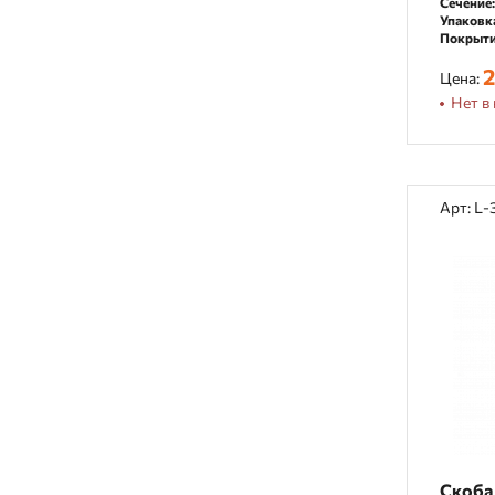
Сечение:
Упаковк
Покрыти
2
Цена:
Нет в 
Арт: L-
Скоба 