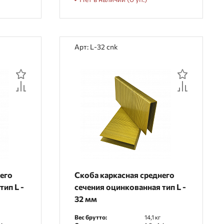
Арт: L-32 cnk
него
Скоба каркасная среднего
тип L -
сечения оцинкованная тип L -
32 мм
Вес брутто:
14,1 кг