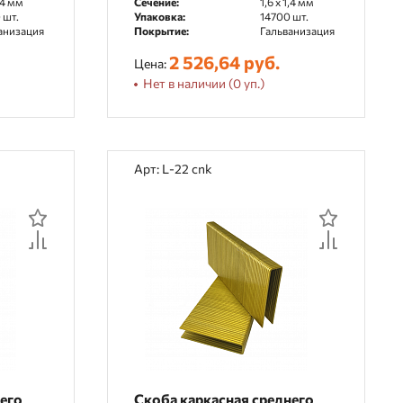
1,4 мм
Сечение:
1,6 x 1,4 мм
 шт.
Упаковка:
14700 шт.
анизация
Покрытие:
Гальванизация
2 526,64 руб.
Цена:
Нет в наличии (0 уп.)
Арт: L-22 cnk
него
Скоба каркасная среднего