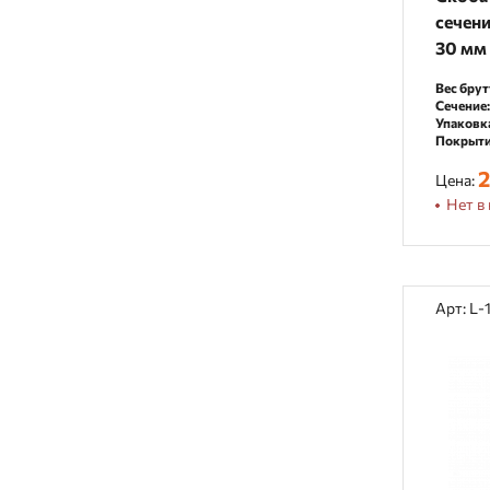
сечени
30 мм
Вес брут
Сечение:
Упаковк
Покрыти
2
Цена:
Нет в 
Арт: L-