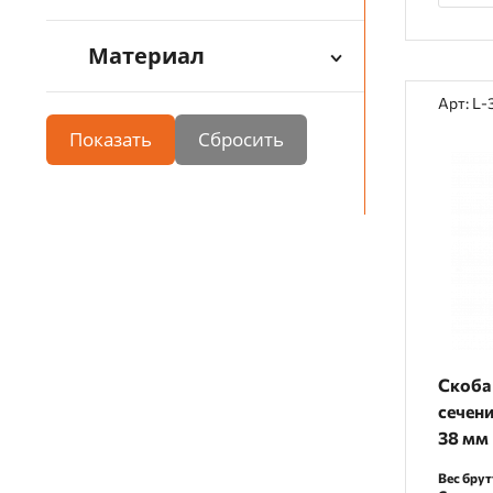
Материал
Арт: L-
Показать
Скоба 
сечени
38 мм
Вес брут