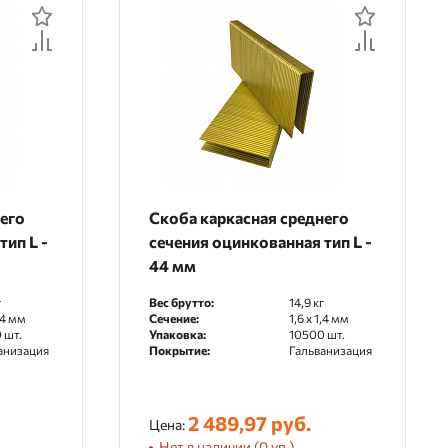
него
Скоба каркасная среднего
тип L -
сечения оцинкованная тип L -
44 мм
г
Вес брутто:
14,9 кг
1,4 мм
Сечение:
1,6 x 1,4 мм
 шт.
Упаковка:
10500 шт.
анизация
Покрытие:
Гальванизация
2 489,97 руб.
Цена:
Нет в наличии (0 уп.)