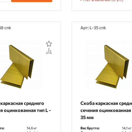
38 cnk
Арт: L-35 cnk
каркасная среднего
Скоба каркасная сред
я оцинкованная тип L -
сечения оцинкованная 
35 мм
то:
14,6 кг
Вес брутто:
14,1 кг