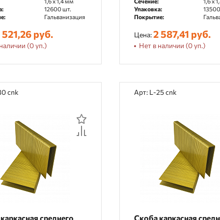
1,6 x 1,4 мм
Сечение:
1,6 x 
а:
12600 шт.
Упаковка:
13500
е:
Гальванизация
Покрытие:
Гальв
 521,26 руб.
2 587,41 руб.
Цена:
наличии (0 уп.)
Нет в наличии (0 уп.)
30 cnk
Арт: L-25 cnk
каркасная среднего
Скоба каркасная сред