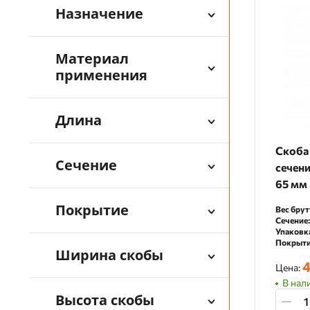
Назначение
Материал
применения
Длина
Скоба 
Сечение
сечени
65 мм
Покрытие
Вес брут
Сечение:
Упаковк
Покрыти
Ширина скобы
4
Цена:
В нал
Высота скобы