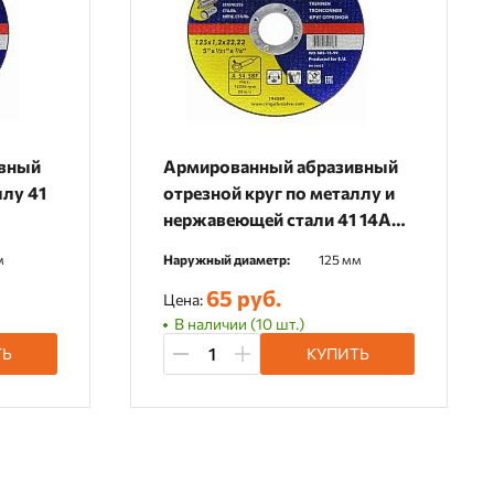
вный
Армированный абразивный
ллу 41
отрезной круг по металлу и
нержавеющей стали 41 14А
125х1,2х22 RinG
м
Наружный диаметр:
125 мм
65 руб.
Цена:
В наличии (10 шт.)
ТЬ
КУПИТЬ