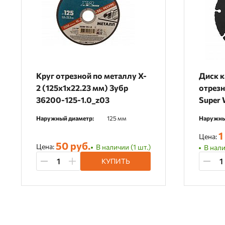
Круг отрезной по металлу X-
Диск 
2 (125х1х22.23 мм) Зубр
отрезн
36200-125-1.0_z03
Super
Наружный диаметр:
125 мм
Наружны
1
Цена:
50 руб.
Цена:
В наличии (1 шт.)
В нали
КУПИТЬ