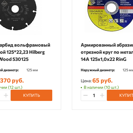
карбид вольфрамовый
Армированный абрази
ой 125*22,23 Hilberg
отрезной круг по мета
 Wood 530125
14А 125х1,0х22 RinG
й диаметр:
125 мм
Наружный диаметр:
125 м
 370 руб.
65 руб.
Цена:
чии (12 шт.)
В наличии (10 шт.)
КУПИТЬ
КУПИ