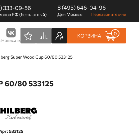
8 (495) 646-04-96
0) 333-09-56
Для Москвы
Перезвоните мне
ионов РФ (бесплатный)
0
КОРЗИНА
Написать
ь
lberg Super Wood Cup 60/80 533125
60/80 533125
Арт: 533125