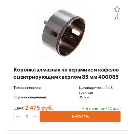
Для дрелей
По рейтингу
Для дрелей алмазного сверления
По отзывам
Для машин алмазного бурения
Для перфоратора
Для УШМ
Для шуруповертов
Коронка алмазная по керамике и кафелю
Категория товара
с центрирующим сверлом 85 мм 400085
Тип хвостовика:
Цилиндрический c 3
Коронки алмазные
Фреза алмазная
гранями
Глубина сверления:
35 мм
2 475 руб.
Цена:
В наличии (12 шт.)
Материал применения
КУПИТЬ
Армированный бетон
Бетон
Гранит