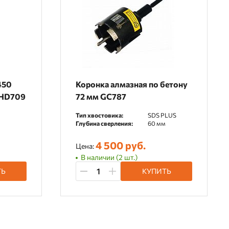
450
Коронка алмазная по бетону
C HD709
72 мм GC787
Тип хвостовика:
SDS PLUS
Глубина сверления:
60 мм
4 500 руб.
Цена:
В наличии (2 шт.)
ТЬ
КУПИТЬ