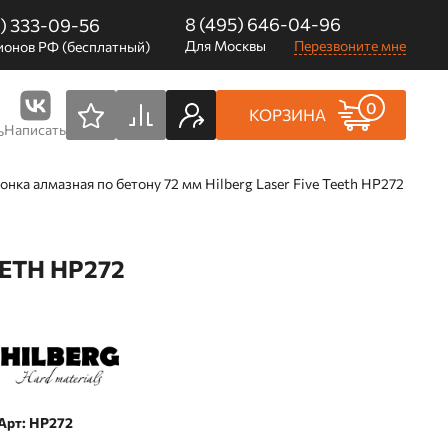
8 (495) 646-04-96
0) 333-09-56
Для Москвы
Перезвоните мне
ионов РФ (бесплатный)
0
КОРЗИНА
Написать
ь
онка алмазная по бетону 72 мм Hilberg Laser Five Teeth HP272
ETH HP272
Арт: HP272