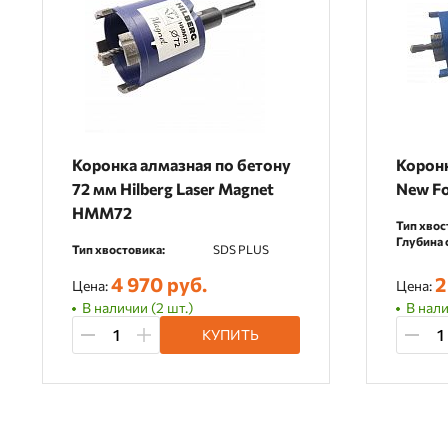
Коронка алмазная по бетону
Коронк
72 мм Hilberg Laser Magnet
New Fo
HMM72
Тип хвос
Глубина 
Тип хвостовика:
SDS PLUS
4 970 руб.
2
Цена:
Цена:
В наличии (2 шт.)
В нали
КУПИТЬ