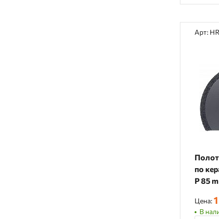
Арт: H
Полот
по кер
P 85 
1
Цена:
В нали