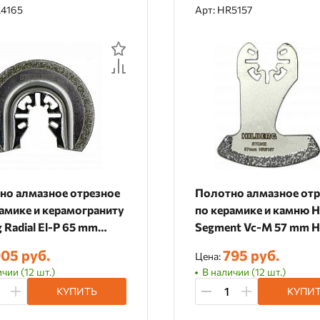
R4165
Арт: HR5157
но алмазное отрезное
Полотно алмазное отр
амике и керамограниту
по керамике и камню H
g Radial El-P 65 mm
Segment Vc-M 57 mm 
5
05 руб.
795 руб.
Цена:
чии (12 шт.)
В наличии (12 шт.)
КУПИТЬ
КУПИ