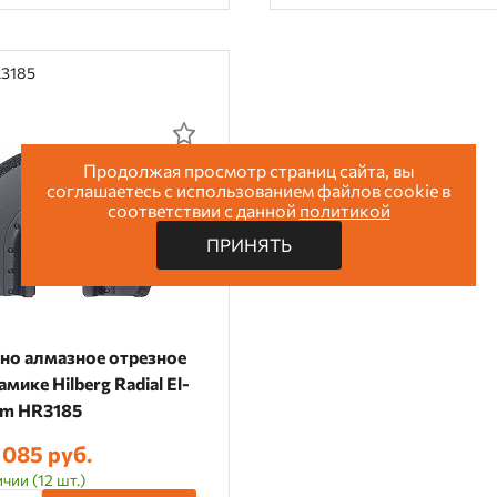
R3185
Продолжая просмотр страниц сайта, вы
соглашаетесь с использованием файлов cookie в
соответствии с данной
политикой
ПРИНЯТЬ
но алмазное отрезное
амике Hilberg Radial El-
mm HR3185
 085 руб.
чии (12 шт.)