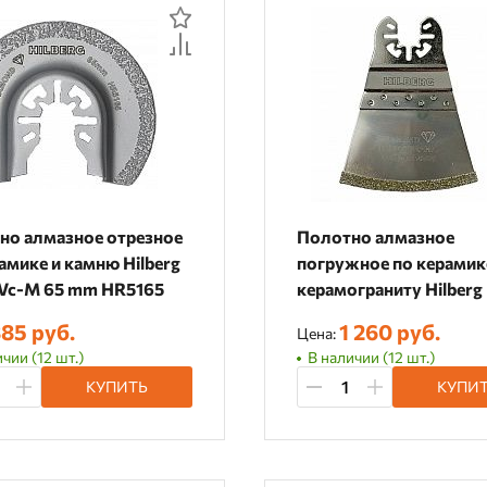
По рейтингу
По отзывам
но алмазное отрезное
Полотно алмазное
амике и камню Hilberg
погружное по керамик
l Vc-M 65 mm HR5165
керамограниту Hilberg 
66 mm HR4366
85 руб.
1 260 руб.
Цена:
чии (12 шт.)
В наличии (12 шт.)
КУПИТЬ
КУПИ