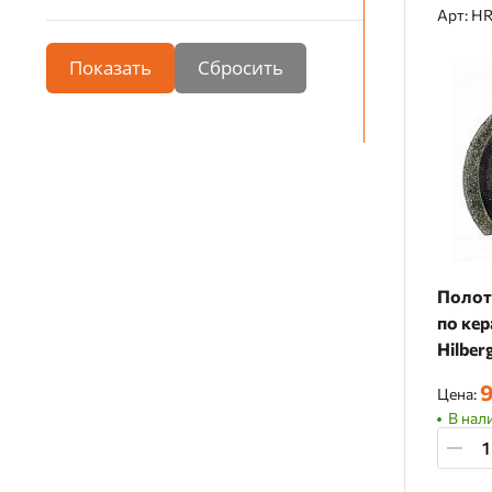
Арт: H
Показать
Полот
по кер
Hilber
HR416
9
Цена:
В нали