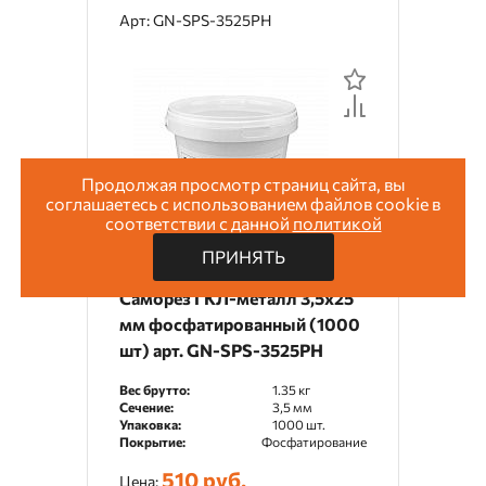
Арт: GN-SPS-3525PH
Продолжая просмотр страниц сайта, вы
соглашаетесь с использованием файлов cookie в
соответствии с данной
политикой
ПРИНЯТЬ
Саморез ГКЛ-металл 3,5х25
мм фосфатированный (1000
шт) арт. GN-SPS-3525PH
Вес брутто:
1.35 кг
Сечение:
3,5 мм
Упаковка:
1000 шт.
Покрытие:
Фосфатирование
510 руб.
Цена: