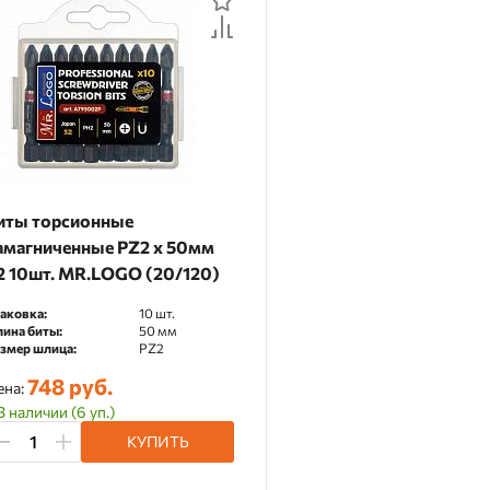
иты торсионные
амагниченные PZ2 х 50мм
2 10шт. MR.LOGO (20/120)
аковка:
10 шт.
ина биты:
50 мм
змер шлица:
PZ2
748 руб.
ена:
В наличии (6 уп.)
КУПИТЬ