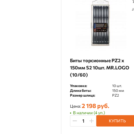
Биты торсионные PZ2 х
150мм S2 10шт. MR.LOGO
(10/60)
Упаковка:
10 шт.
Длина биты:
150 мм
Размер шлица:
PZ2
2 198 руб.
Цена:
В наличии (4 уп.)
КУПИТЬ