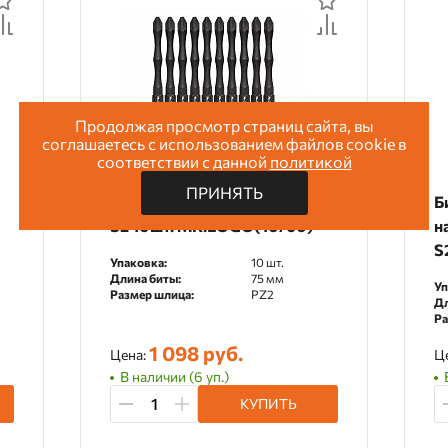
Продолжая просмотр страниц сайта, вы
соглашаетесь с использованием файлов cookie в
соответствии с данной
политикой
ПРИНЯТЬ
Биты торсионные PZ2 х 75мм
Б
S2 10шт. MR.LOGO(10/60)
н
S
Упаковка:
10 шт.
Длина биты:
75 мм
Уп
Размер шлица:
PZ2
Дл
Ра
1 098 руб.
Цена:
Ц
В наличии (6 уп.)
КУПИТЬ