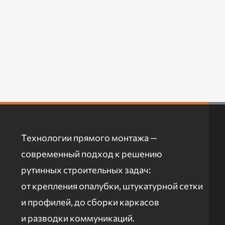
Технологии прямого монтажа —
современный подход к решению
рутинных строительных задач:
от крепления опалубки, штукатурной сетки
и профилей, до сборки каркасов
и разводки коммуникаций.