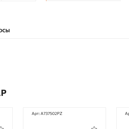
ОСЫ
АР
Арт: A737502PZ
А