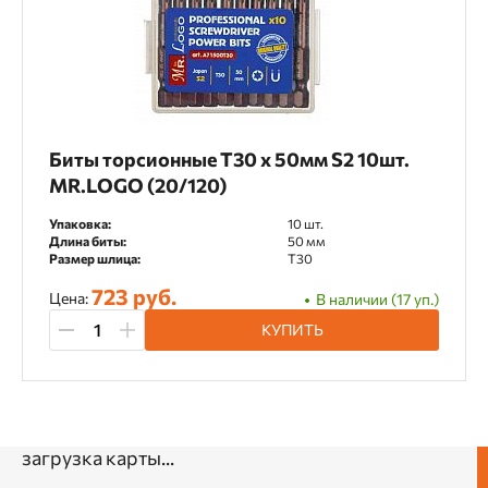
Биты торсионные T30 х 50мм S2 10шт.
MR.LOGO (20/120)
Упаковка:
10 шт.
Длина биты:
50 мм
Размер шлица:
T30
723 руб.
Цена:
В наличии (17 уп.)
КУПИТЬ
загрузка карты...