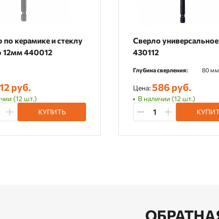
 по керамике и стеклу
Сверло универсальное
о 12мм 440012
430112
Глубина сверления:
80 мм
12 руб.
586 руб.
Цена:
чии (12 шт.)
В наличии (12 шт.)
КУПИТЬ
КУПИ
ОБРАТНА