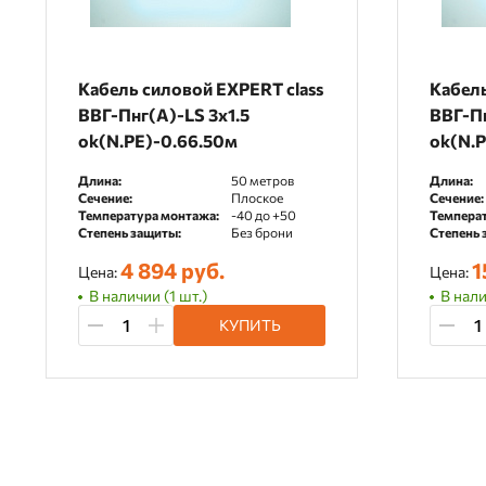
Кабель силовой EXPERT class
Кабель
ВВГ-Пнг(А)-LS 3x1.5
ВВГ-Пн
ok(N.PE)-0.66.50м
ok(N.P
Длина:
50 метров
Длина:
Сечение:
Плоское
Сечение:
Температура монтажа:
-40 до +50
Температ
Степень защиты:
Без брони
Степень 
4 894 руб.
1
Цена:
Цена:
В наличии (1 шт.)
В нали
КУПИТЬ