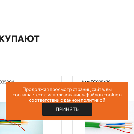
ОКУПАЮТ
C035304
Арт: EC035476
Продолжая просмотр страниц сайта, вы
соглашаетесь с использованием файлов cookie в
соответствии с данной
политикой
ПРИНЯТЬ