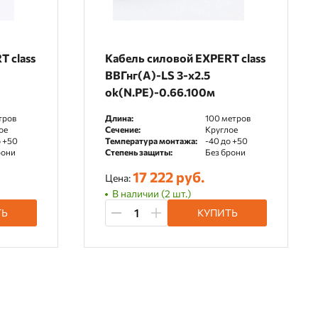
 class
Кабель силовой EXPERT class
ВВГнг(А)-LS 3-x2.5
ok(N.PE)-0.66.100м
тров
Длина:
100 метров
ое
Сечение:
Круглое
о +50
Температура монтажа:
-40 до +50
рони
Степень защиты:
Без брони
17 222 руб.
Цена:
В наличии (2 шт.)
ТЬ
КУПИТЬ