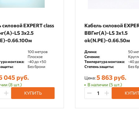
 силовой EXPERT class
Кабель силовой EXPERT
г(А)-LS 3x2.5
ВВГнг(А)-LS 3x1.5
E)-0.66.100м
ok(N.PE)-0.66.50м
100 метров
Длина:
50 ме
Плоское
Сечение:
Кругл
ура монтажа:
-40 до +50
Температура монтажа:
-40 д
защиты:
Без брони
Степень защиты:
Без б
5 045 руб.
5 863 руб.
Цена:
чии (8 шт.)
В наличии (5 шт.)
КУПИТЬ
КУПИ