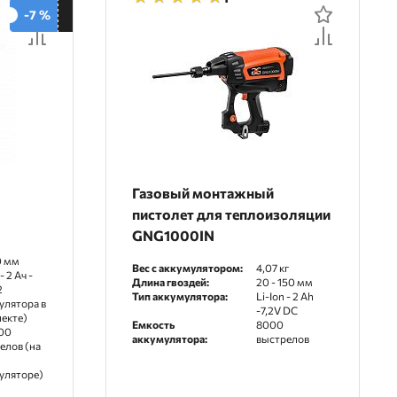
-7 %
Газовый монтажный
пистолет для теплоизоляции
GNG1000IN
0 мм
Вес с аккумулятором:
4,07 кг
- 2 Aч -
Длина гвоздей:
20 - 150 мм
2
Тип аккумулятора:
Li-Ion - 2 Ah
улятора в
-7,2V DC
екте)
Емкость
8000
00
аккумулятора:
выстрелов
елов (на
уляторе)