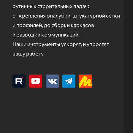
рутинных строительных задач:
от крепления опалубки, штукатурной сетки
и профилей, до сборки каркасов
и разводки коммуникаций.
Наши инструменты ускорят, и упростят
вашу работу