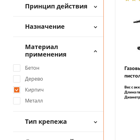
Принцип действия
Назначение
Материал
применения
Бетон
Газов
писто
Дерево
Вес с ак
Кирпич
Длина гв
Диаметр
Металл
Тип крепежа