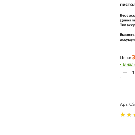
писто
Вес с ак
Длина гв
Тип акк
Емкость
аккумул
3
Цена:
В нал
Арт: G