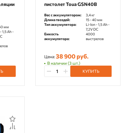
оляции
пистолет Toua GSN40B
Вес с аккумулятором:
3,4 кг
Длина гвоздей:
15 - 40 мм
Тип аккумулятора:
Li-Ion - 1,5 Ah -
150 мм
7,2V DC
- 1,5 Ah -
Емкость
4000
DC
аккумулятора:
выстрелов
елов
38 900 руб.
Цена:
В наличии (3 шт.)
ТЬ
КУПИТЬ