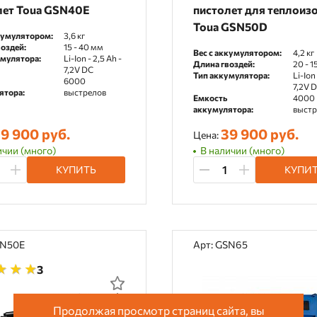
лет Toua GSN40E
пистолет для теплоиз
Toua GSN50D
кумулятором:
3,6 кг
оздей:
15 - 40 мм
Вес с аккумулятором:
4,2 кг
умулятора:
Li-Ion - 2,5 Ah -
Длина гвоздей:
20 - 
7,2V DC
Тип аккумулятора:
Li-Ion 
6000
7,2V 
ятора:
выстрелов
Емкость
4000
аккумулятора:
выстр
9 900 руб.
39 900 руб.
Цена:
ичии (много)
В наличии (много)
КУПИТЬ
КУПИ
SN50E
Арт: GSN65
3
Продолжая просмотр страниц сайта, вы