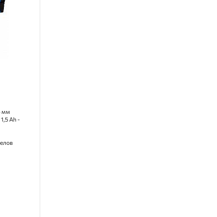
5 мм
 1,5 Ah -
елов