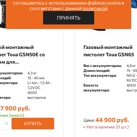
соглашаетесь с использованием файлов cookie в
соответствии с данной
политикой
ПРИНЯТЬ
ый монтажный
Газовый монтажный
лет Toua GSN50E со
пистолет Toua GSN65
ом для
Вес с аккумулятором:
4,8 кг
ромонтажа
Длина гвоздей:
15 - 6
кумулятором:
4,3 кг
Тип аккумулятора:
NiCd -
оздей:
15 - 40 мм
6V DC
умулятора:
Li-Ion - 1,5 Ah -
Емкость
4000
7,2V DC
аккумулятора:
выстр
4000
ятора:
выстрелов
7 900 руб.
ичии (много)
44 900 руб.
Цена:
КУПИТЬ
Нет в наличии (0 шт.)