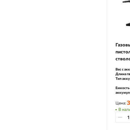
Газов
писто
ствол
элект
Вес с ак
Длина гв
Тип акк
Емкость
аккумул
3
Цена:
В нал