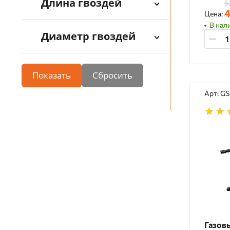
Длина гвоздей
5
4
Цена:
В нал
Диаметр гвоздей
Показать
Арт: G
Газов