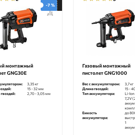
По рейтингу
-7 %
По отзывам
ый монтажный
Газовый монтажный
лет GNG30E
пистолет GNG1000
кумулятором:
3,35 кг
Вес с аккумулятором:
3,7 кг
оздей:
15 - 32 мм
Длина гвоздей:
15 - 4
 гвоздей:
2,70 - 3,05 мм
Тип аккумулятора:
Li-Ion 
7,2V (
аккум
компл
Емкость
до 80
аккумулятора:
выстр
1
аккум