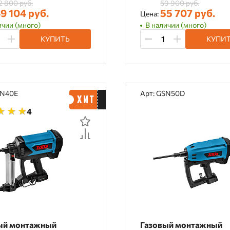
2 800 руб.
59 900 руб.
9 104 руб.
55 707 руб.
Цена:
ичии (много)
В наличии (много)
КУПИТЬ
КУПИ
SN40E
Арт: GSN50D
4
ый монтажный
Газовый монтажный