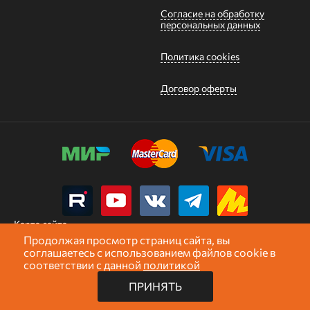
Согласие на обработку
персональных данных
Политика cookies
Договор оферты
Карта сайта
Продолжая просмотр страниц сайта, вы
Показать
7
товаров
соглашаетесь с использованием файлов cookie в
2026 «GNGroup»
Профессиональный монтажный инструмент
соответствии с данной
политикой
ПРИНЯТЬ