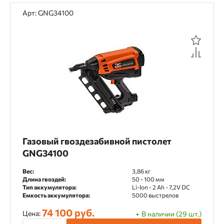
Материал применения
Арт: GNG34100
Дерево
Тип крепежа
Гвоздь реечный 21° на пластике
Гвоздь тип D34
Газовый гвоздезабивной пистолет
Рабочее давление
GNG34100
4.9 - 8,3 бар
5,5 - 8,3 бар
Вес:
3,86 кг
Длина гвоздей:
50 - 100 мм
Тип аккумулятора:
Li-Ion - 2 Ah - 7,2V DC
Емкость аккумулятора:
5000 выстрелов
Длина гвоздей
74 100 руб.
Цена:
В наличии (29 шт.)