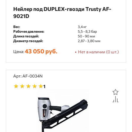
Нейлер под DUPLEX-гвозди Trusty AF-
9021D
Вес:
3,4 кг
Рабочее давление:
5,5 - 8,3 бар
Длина гвоздей:
50 - 90 мм
Диаметр гвоздей:
2,87 - 3,80 мм
43 050 руб.
Цена:
Нет в наличии (0 шт.)
Арт: AF-0034N
1