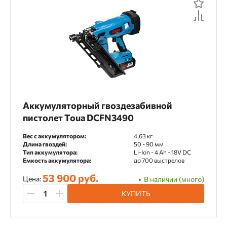
По рейтингу
Аккумуляторный
Газовый
По отзывам
Пневматический
Назначение
Каркасное домостроение
Монтаж OSB
Аккумуляторный гвоздезабивной
Монтаж деревянных фасадов
пистолет Toua DCFN3490
Монтаж стропильных систем
Вес с аккумулятором:
4,63 кг
Длина гвоздей:
50 - 90 мм
Производство поддонов
Тип аккумулятора:
Li-Ion - 4 Ah - 18V DC
Емкость аккумулятора:
до 700 выстрелов
Производство тары
53 900 руб.
Цена:
В наличии (много)
Упаковка и обрешетка
КУПИТЬ