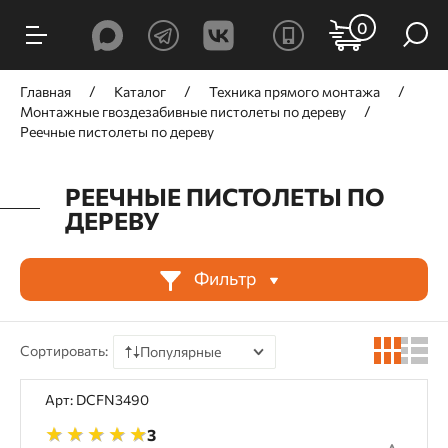
ФИЛЬТРЫ
0
Цена, ₽
Главная
Каталог
Техника прямого монтажа
Монтажные гвоздезабивные пистолеты по дереву
Реечные пистолеты по дереву
РЕЕЧНЫЕ ПИСТОЛЕТЫ ПО
от
до
ДЕРЕВУ
Фильтр
Производитель
GNG
TOUA
Trusty-Tools
Сортировать:
Популярные
По цене
Арт: DCFN3490
Принцип действия
По наличию
3