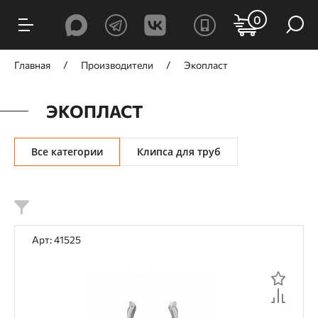
ФИЛЬТРЫ
0
Цена, ₽
Главная
Производители
Экопласт
ЭКОПЛАСТ
от
до
Все категории
Клипса для труб
Назначение
Арт: 41525
Инженерные системы
Электромонтажные работы