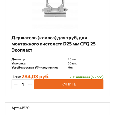
Тип крепежа
Клипса для труб
Диаметр
Держатель (клипса) для труб, для
монтажного пистолета D25 мм CFQ 25
16 мм
20 мм
25 мм
Экопласт
Диаметр:
25 мм
Упаковка:
50 шт.
Цвет
Устойчивость к УФ-излучению:
Нет
284,03 руб.
Серый
Цена:
В наличии (много)
КУПИТЬ
Материал
Пластик
Арт: 41520