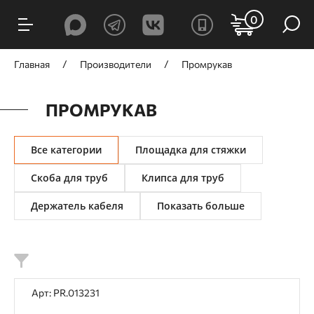
ФИЛЬТРЫ
0
Цена, ₽
Главная
Производители
Промрукав
ПРОМРУКАВ
от
до
Все категории
Площадка для стяжки
Скоба для труб
Клипса для труб
Держатель кабеля
Показать больше
Назначение
Инженерные системы
Общестроительный монтаж
Арт: PR.013231
Электромонтажные работы