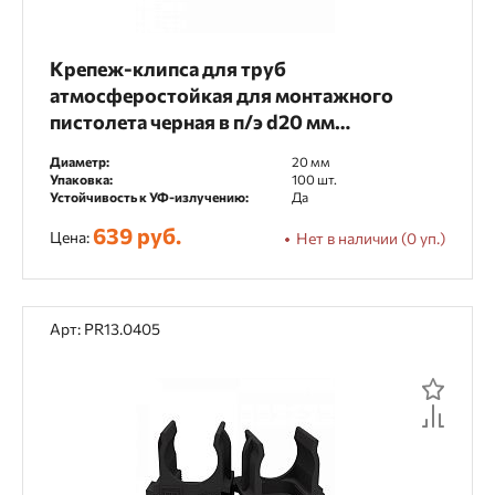
Крепеж-клипса для труб
атмосферостойкая для монтажного
пистолета черная в п/э d20 мм
(100шт/900шт уп/кор) Промрукав
Диаметр:
20 мм
Упаковка:
100 шт.
Устойчивость к УФ-излучению:
Да
639 руб.
Цена:
Нет в наличии (0 уп.)
Арт: PR13.0405