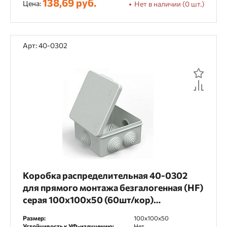
138,69 руб.
Цена:
Нет в наличии (0 шт.)
Ширина скобы
Арт: 40-0302
16,5 мм
Материал
Пластик
Поливинилхлорид
Полиолефин
Полиэтилен
Сталь
Кол-во кабелей
Коробка распределительная 40-0302
для прямого монтажа безгалогенная (HF)
16 шт.
8 шт.
серая 100х100х50 (60шт/кор)
Промрукав
Размер:
100х100х50
Устойчивость к УФ-излучению:
Нет