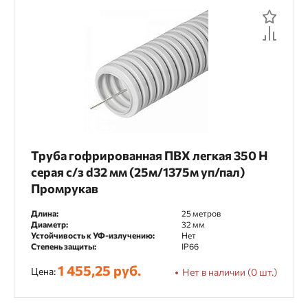
Тип крепежа
Держатель кабеля
Клипса для труб
Площадка для стяжки
Скоба для труб
Хомут-стяжка нейлоновая
Труба гофрированная ПВХ легкая 350 Н
серая с/з d32 мм (25м/1375м уп/пал)
Длина
Промрукав
100 метров
100 мм
150 мм
Длина:
25 метров
Диаметр:
32 мм
160 мм
200 мм
25 метров
Устойчивость к УФ-излучению:
Нет
Степень защиты:
IP66
250 мм
300 мм
50 метров
1 455,25 руб.
Цена:
Нет в наличии (0 шт.)