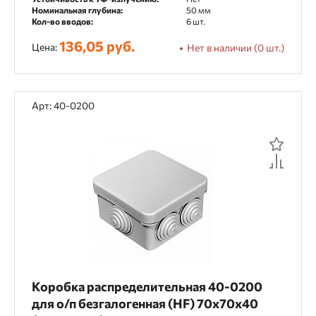
Тип коробки
Номинальная глубина:
50 мм
Кол-во вводов:
6 шт.
Распределительная
Установочная
136,05 руб.
Цена:
Нет в наличии (0 шт.)
Максимальный Ø кабеля
Арт: 40-0200
10 мм
Показать
93
товаров
Коробка распределительная 40-0200
для о/п безгалогенная (HF) 70х70х40