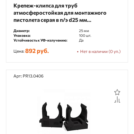
Крепеж-клипса для труб
атмосферостойкая для монтажного
пистолета серая в п/э d25 мм
(100шт/700шт уп/кор) Промрукав
Диаметр:
25 мм
Упаковка:
100 шт.
Устойчивость к УФ-излучению:
Да
892 руб.
Цена:
Нет в наличии (0 уп.)
Арт: PR13.0406