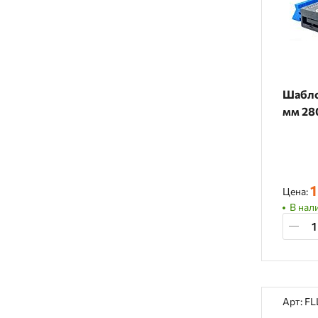
Шабло
мм 28
1
Цена:
В нали
Арт: FL