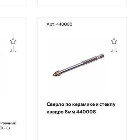
Арт: 440008
е
Сверло по керамике и стеклу
квадро 8мм 440008
игранный
X - E)