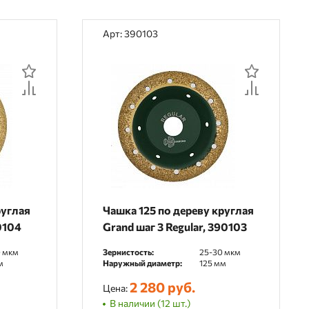
Арт: 390103
руглая
Чашка 125 по дереву круглая
0104
Grand шаг 3 Regular, 390103
 мкм
Зернистость:
25-30 мкм
м
Наружный диаметр:
125 мм
2 280 руб.
Цена:
В наличии (12 шт.)