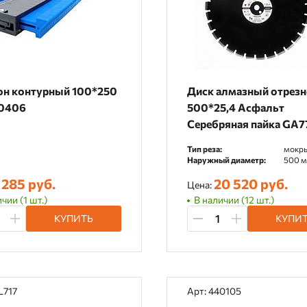
н контурный 100*250
Диск алмазный отрез
0406
500*25,4 Асфальт
Серебряная пайка GA7
Тип реза:
мокр
Наружный диаметр:
500 
 285 руб.
20 520 руб.
Цена:
чии (1 шт.)
В наличии (12 шт.)
КУПИТЬ
КУПИ
L717
Арт: 440105