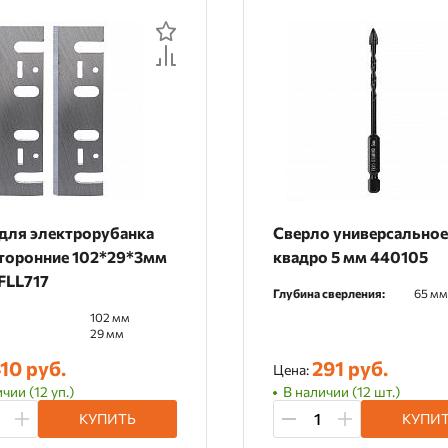
для электрорубанка
Сверло универсально
торонние 102*29*3мм
квадро 5 мм 440105
FLL717
Глубина сверления:
65 мм
102 мм
29 мм
10 руб.
291 руб.
Цена:
чии (12 уп.)
В наличии (12 шт.)
КУПИТЬ
КУПИ