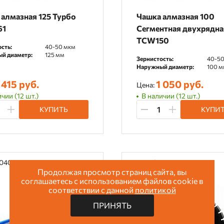
 алмазная 125 Турбо
Чашка алмазная 100
61
Сегментная двухрядна
TCW150
сть:
40-50 мкм
й диаметр:
125 мм
Зернистость:
40-50
Наружный диаметр:
100 м
 415 руб.
1 050 руб.
Цена:
чии (12 шт.)
В наличии (12 шт.)
КУПИТЬ
КУПИ
80406
Арт: GA776
Продолжая просмотр страниц сайта, вы
соглашаетесь с использованием файлов cookie в
соответствии с данной
политикой
ПРИНЯТЬ