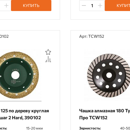
КУПИТЬ
КУПИ
90102
Арт: TCW152
125 по дереву круглая
Чашка алмазная 180 Т
шаг 2 Hard, 390102
Про TCW152
сть:
15-20 мкм
Зернистость:
40-50