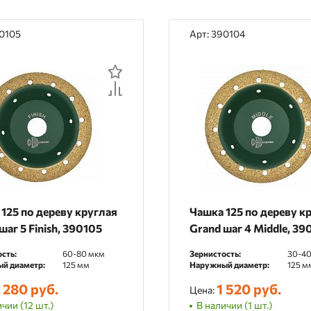
90105
Арт: 390104
125 по дереву круглая
Чашка 125 по дереву к
шаг 5 Finish, 390105
Grand шаг 4 Middle, 39
сть:
60-80 мкм
Зернистость:
30-40
й диаметр:
125 мм
Наружный диаметр:
125 м
 280 руб.
1 520 руб.
Цена:
чии (12 шт.)
В наличии (1 шт.)