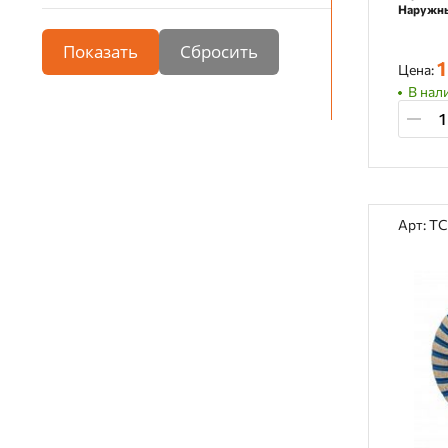
Наружны
Показать
1
Цена:
В нали
Арт: T