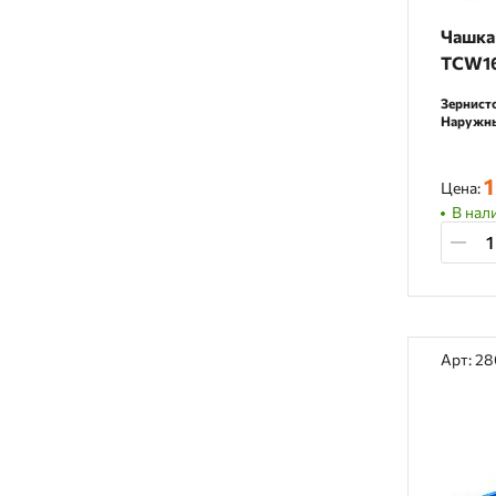
Чашка
TCW1
Зернисто
Наружны
1
Цена:
В нали
Арт: 2