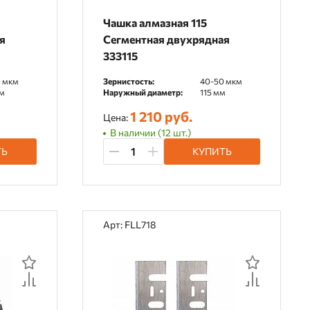
Чашка алмазная 115
я
Сегментная двухрядная
333115
 мкм
Зернистость:
40-50 мкм
м
Наружный диаметр:
115 мм
1 210 руб.
Цена:
В наличии (12 шт.)
ТЬ
КУПИТЬ
Арт: FLL718