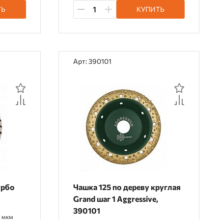
ТЬ
КУПИТЬ
Арт: 390101
урбо
Чашка 125 по дереву круглая
Grand шаг 1 Aggressive,
390101
 мкм