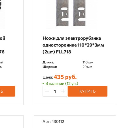
ной
Ножи для электрорубанка
односторонние 110*29*3мм
76
(2шт) FLL718
ый
Длина:
110 мм
мм
Ширина:
29 мм
435 руб.
Цена:
В наличии (12 уп.)
ТЬ
КУПИТЬ
Арт: 430112