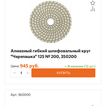
Сверла
Сверла центрирующие
Хвостовики
Чашки шлифовальные
Шаблоны
Шлифовальные круги
Материал применения
Алмазный гибкий шлифовальный круг
OSB
Армированный бетон
Асфальт
"Черепашка" 125 № 200, 350200
Базальт
Бетон
Бордюрный камень
945 руб.
Цена:
В наличии (12 шт.)
Газобетон
Гипсокартон
Гранит
КУПИТЬ
Гранитная плитка
Дерево
ДСП
Камень
Керамика
Арт: 360000
Керамическая плитка
Керамогранит