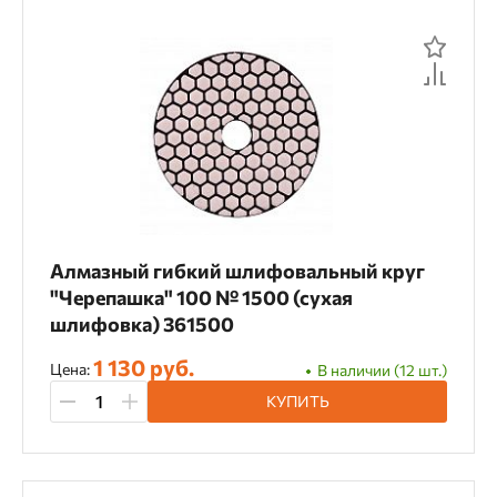
2,3 мм
2,4 мм
2,5 мм
2,6 мм
2,65 мм
2,7 мм
2,8 мм
2,9 мм
3 мм
3,0 мм
3,1 мм
3,2 мм
3,25 мм
3,3 мм
3,5 мм
3,6 мм
3,7 мм
3,8 мм
4,0 мм
4,15 мм
4,5 мм
Алмазный гибкий шлифовальный круг
"Черепашка" 100 № 1500 (сухая
шлифовка) 361500
Материал
1 130 руб.
Цена:
В наличии (12 шт.)
Алюминий
Пластик
КУПИТЬ
Глубина реза