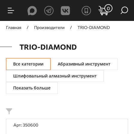
ФИЛЬТРЫ
0
Цена, ₽
Главная
Производители
TRIO-DIAMOND
TRIO-DIAMOND
от
до
Все категории
Абразивный инструмент
Шлифовальный алмазный инструмент
Показать больше
Назначение
Для алмазных дисков
Для бензорезов
Для гравировальных машин
Для дрелей
Арт: 350600
Для дрелей алмазного сверления