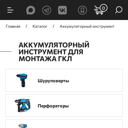
ФИЛЬТРЫ
0
Цена, ₽
Главная
Каталог
Аккумуляторный инструмент
АККУМУЛЯТОРНЫЙ
ИНСТРУМЕНТ ДЛЯ
МОНТАЖА ГКЛ
от
до
Шуруповерты
Производитель
GNG
TOUA
TRIO-DIAMOND
Перфораторы
Принцип действия