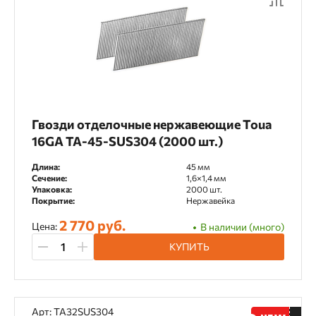
Пневматический
Пороховой
Особенности
Ballistic Tip
Bullet Point
Гвозди отделочные нержавеющие Toua
16GA TA-45-SUS304 (2000 шт.)
Кованые гвозди
Длина:
45 мм
Сечение:
1,6×1,4 мм
Упаковка:
2000 шт.
Покрытие:
Нержавейка
2 770 руб.
Цена:
В наличии (много)
КУПИТЬ
Арт: TA32SUS304