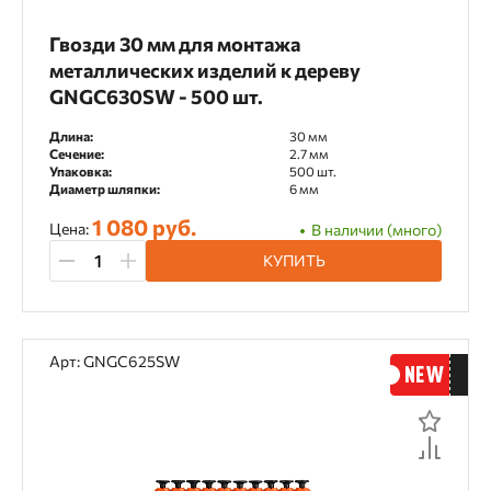
Кровельный гвоздь
Гвозди 30 мм для монтажа
металлических изделий к дереву
Микрогвоздь 0.64 23Ga
GNGC630SW - 500 шт.
Микрошпилька 0.64 23Ga
Длина:
30 мм
Сечение:
2.7 мм
Саморезы в ленте
Упаковка:
500 шт.
Диаметр шляпки:
6 мм
Саморезы для монтажа перфорированных
1 080 руб.
изделий
Цена:
В наличии (много)
КУПИТЬ
Саморезы конструкционные для скрытого
крепежа
Саморезы конструкционные полнорезьбовые
Арт: GNGC625SW
Саморезы конструкционные потайные
Саморезы конструкционные с тарельчатой
головкой
Саморезы конструкционные флюгельные