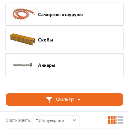
Саморезы и шурупы
Назначение
Декоративные работы
Скобы
Для напольных покрытий
Инженерные системы
Каркасное домостроение
Анкеры
Кровельные работы
ЛСТК
Мебельное производство
Монтаж OSB
Фильтр
Монтаж временных конструкций
Монтаж ГВЛ
Монтаж гибкой черепицы
Сортировать:
Популярные
Монтаж ГКЛ
Монтаж ГСП