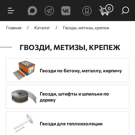
ФИЛЬТРЫ
0
Цена, ₽
Главная
Каталог
Гвозди, метизы, крепеж
ГВОЗДИ, МЕТИЗЫ, КРЕПЕЖ
от
до
Гвозди по бетону, металлу, кирпичу
Производитель
Гвозди, штифты и шпильки по
дереву
GNG
TOUA
Trusty-Tools
BeA
DFast
For.Est
SPIT
Tech-Krep
Гвозди для теплоизоляции
Гефест
КРЕП-КОМП