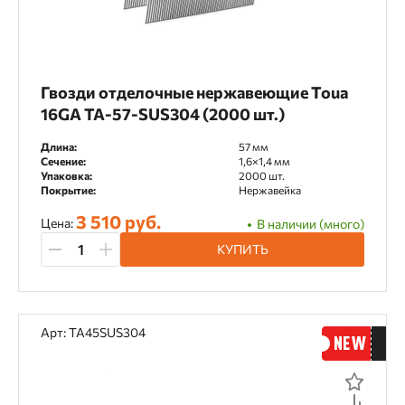
Вспененный полиэтилен
Пластик
Пластик/металл
Сталь
Гвозди отделочные нержавеющие Toua
Форма шлица
16GA TA-57-SUS304 (2000 шт.)
PH
TP
TX
Длина:
57 мм
Сечение:
1,6×1,4 мм
Упаковка:
2000 шт.
Шестигранная головка на 10
Покрытие:
Нержавейка
Шестигранная головка на 13
3 510 руб.
Цена:
В наличии (много)
КУПИТЬ
Шестигранная головка на 15
Шестигранная головка на 18
Арт: TA45SUS304
Тип инструмента
Аккумуляторный
Газовый