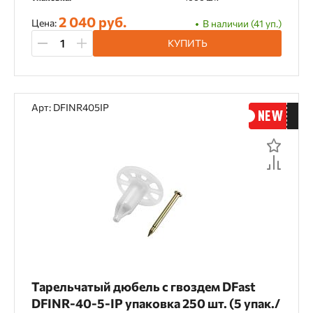
5,2 мм
6 мм
8 мм
2 040 руб.
Цена:
В наличии (41 уп.)
КУПИТЬ
Покрытие
Антикоррозионное Z10
Без покрытия
Арт: DFINR405IP
Гальванизация
горячая оцинковка
Нержавейка
нержавеющая сталь с покраской Protech
покраска Protech поверх оцинковки
Фосфатирование
Цинк
Цинк, минимальная толщина 5 микрон
Тарельчатый дюбель с гвоздем DFast
цинк, минимальная толщина 7 микрон
DFINR-40-5-IP упаковка 250 шт. (5 упак./