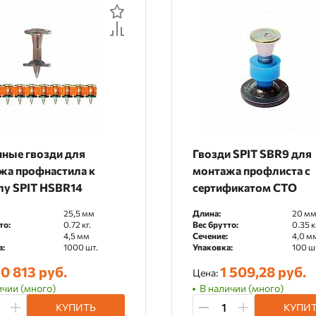
По рейтингу
По отзывам
нные гвозди для
Гвозди SPIT SBR9 для
жа профнастила к
монтажа профлиста с
лу SPIT HSBR14
сертификатом СТО
25,5 мм
Длина:
20 м
то:
0.72 кг.
Вес брутто:
0.35 к
4,5 мм
Сечение:
4,0 м
а:
1000 шт.
Упаковка:
100 ш
0 813 руб.
1 509,28 руб.
Цена:
ичии (много)
В наличии (много)
КУПИТЬ
КУПИ