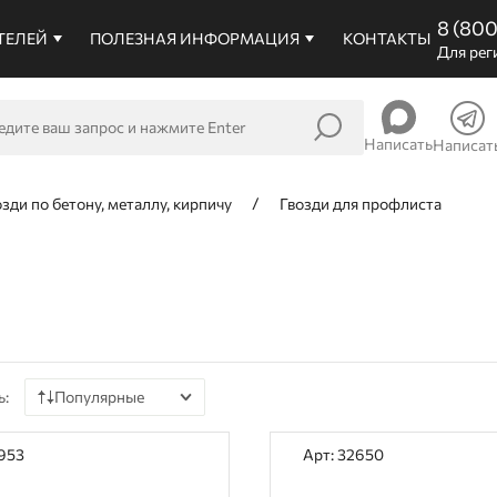
8 (80
ТЕЛЕЙ
ПОЛЕЗНАЯ ИНФОРМАЦИЯ
КОНТАКТЫ
Для рег
Написать
Написат
озди по бетону, металлу, кирпичу
Гвозди для профлиста
ь:
Популярные
По цене
3953
Арт: 32650
По наличию