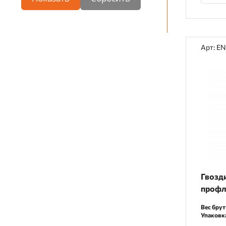
Арт: E
Гвозд
профл
Вес брут
Упаковк