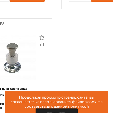
NP8
и для монтажа
иста к металлу ENP8
Продолжая просмотр страниц сайта, вы
соглашаетесь с использованием файлов cookie в
то:
0.35 кг
соответствии с данной
политикой
а:
100 шт.