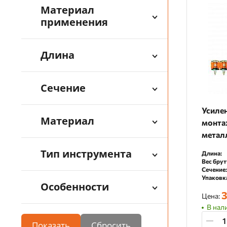
Материал
применения
Длина
Сечение
Усиле
Материал
монта
метал
Тип инструмента
Длина:
Вес брут
Сечение:
Упаковк
Особенности
3
Цена:
В нал
Показать