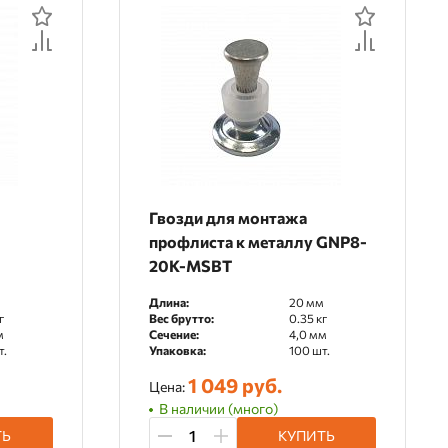
Гвозди для монтажа
профлиста к металлу GNP8-
20K-MSBT
м
Длина:
20 мм
г
Вес брутто:
0.35 кг
м
Сечение:
4,0 мм
т.
Упаковка:
100 шт.
1 049 руб.
Цена:
В наличии (много)
ТЬ
КУПИТЬ