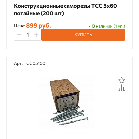
Конструкционные саморезы TCC 5х60
90 мм
потайные (200 шт)
899 руб.
Цена:
В наличии (1 уп.)
Сечение
КУПИТЬ
10 мм
3,5 мм
3,9 мм
4 мм
4,2 мм
4,8 мм
5 мм
5,2 мм
Арт: TCC05100
6 мм
8 мм
Покрытие
Гальванизация
горячая оцинковка
нержавеющая сталь с покраской Protech
покраска Protech поверх оцинковки