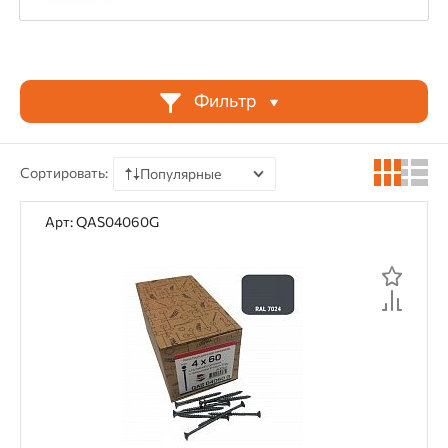
Монтаж ГВЛ
Монтаж ГКЛ
Монтаж ГСП
Монтаж дерева к металлу
Монтаж деревянных конструкций
Фильтр
Монтаж перфорированных иделий
Сортировать:
Популярные
Скрытый крепеж
Фасадные работы
По цене
Арт: QAS04060G
По наличию
Материал применения
По рейтингу
OSB
ГВЛ
Гипсокартон
ГСП
По отзывам
Дерево
Металл
Тип крепежа