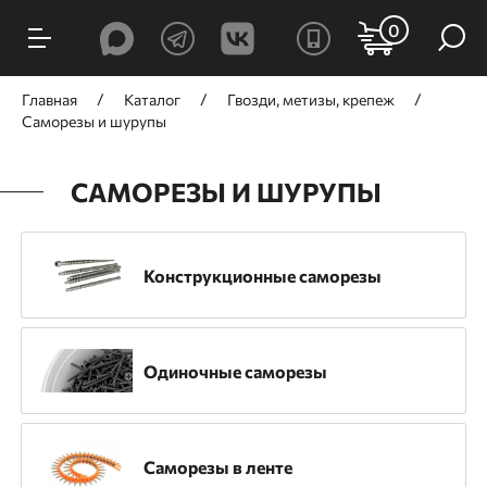
ФИЛЬТРЫ
0
Цена, ₽
Главная
Каталог
Гвозди, метизы, крепеж
Саморезы и шурупы
САМОРЕЗЫ И ШУРУПЫ
от
до
Конструкционные саморезы
Производитель
Одиночные саморезы
GNG
Trusty-Tools
BeA
DFast
Назначение
Саморезы в ленте