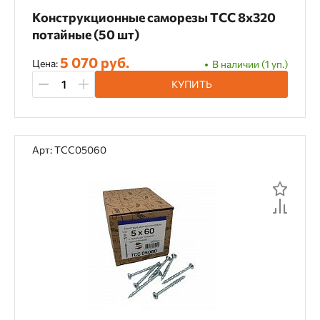
Конструкционные саморезы TCC 8х320
потайные (50 шт)
Длина
5 070 руб.
Цена:
В наличии (1 уп.)
100 мм
120 мм
140 мм
160 мм
КУПИТЬ
180 мм
200 мм
220 мм
240 мм
25 мм
260 мм
280 мм
300 мм
Арт: TCC05060
320 мм
340 мм
35 мм
360 мм
38 мм
380 мм
40 мм
400 мм
41 мм
440 мм
45 мм
450 мм
48 мм
480 мм
50 мм
55 мм
550 мм
58 мм
60 мм
65 мм
70 мм
75 мм
78 мм
80 мм