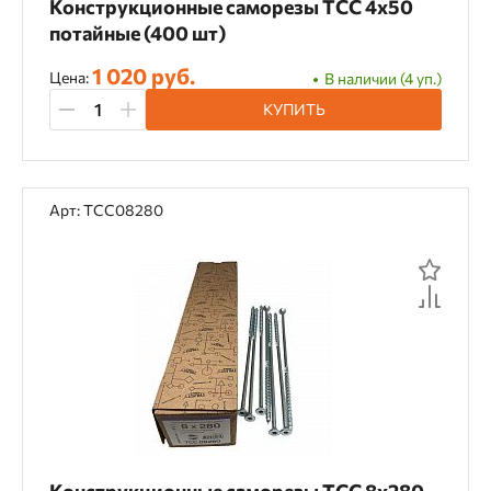
Конструкционные саморезы TCC 4х50
PH
TP
TX
потайные (400 шт)
1 020 руб.
Цена:
В наличии (4 уп.)
КУПИТЬ
Арт: TCC08280