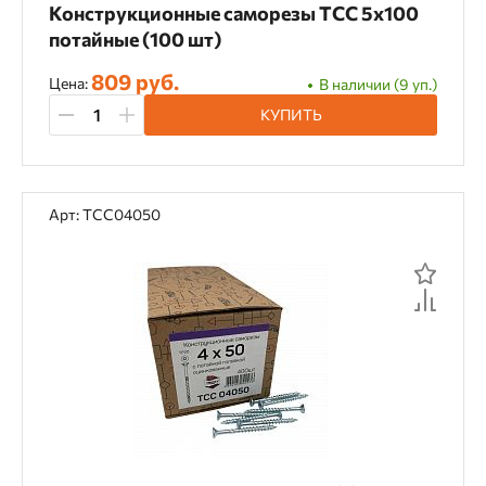
Конструкционные саморезы TCC 5х100
Фосфатирование
потайные (100 шт)
Цинк, минимальная толщина 5 микрон
809 руб.
Цена:
В наличии (9 уп.)
цинк, минимальная толщина 7 микрон
КУПИТЬ
Цвет
Арт: TCC04050
Белый
Коричневый
Серый
Материал
Сталь
Форма шлица