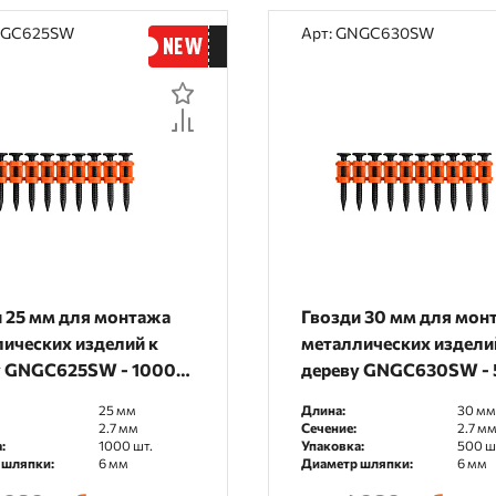
NGC625SW
Арт: GNGC630SW
 25 мм для монтажа
Гвозди 30 мм для мон
ических изделий к
металлических издели
у GNGC625SW - 1000
дереву GNGC630SW -
шт.
25 мм
Длина:
30 мм
2.7 мм
Сечение:
2.7 м
:
1000 шт.
Упаковка:
500 ш
 шляпки:
6 мм
Диаметр шляпки:
6 мм