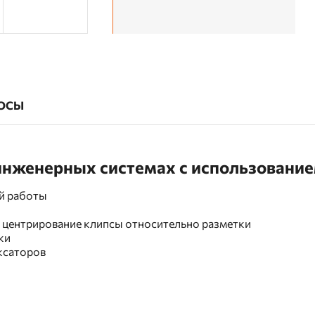
ОСЫ
 инженерных системах с использовани
й работы
 центрирование клипсы относительно разметки
ки
ксаторов