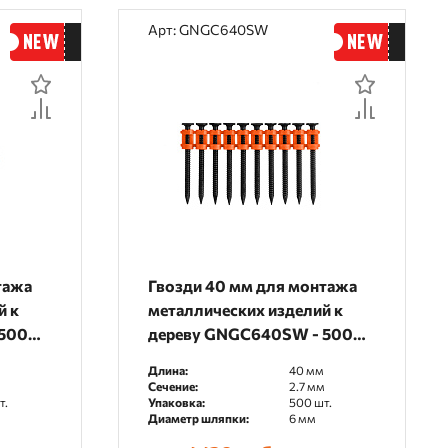
Арт: GNGC640SW
тажа
Гвозди 40 мм для монтажа
й к
металлических изделий к
 500
дереву GNGC640SW - 500
шт.
Длина:
40 мм
м
Сечение:
2.7 мм
т.
Упаковка:
500 шт.
Диаметр шляпки:
6 мм