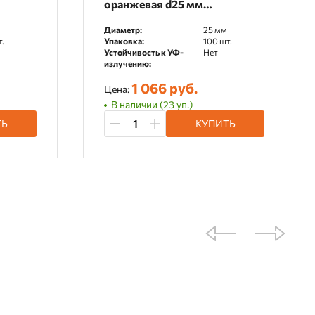
оранжевая d25 мм
(100шт/700шт уп/кор)
Диаметр:
25 мм
Промрукав
.
Упаковка:
100 шт.
Устойчивость к УФ-
Нет
излучению:
1 066 руб.
Цена:
В наличии (23 уп.)
ТЬ
КУПИТЬ