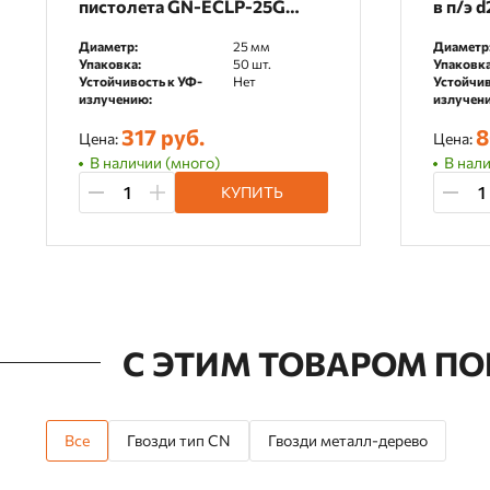
пистолета GN-ECLP-25G
в п/э 
упаковка 50 шт.
уп/ко
Диаметр:
25 мм
Диаметр
Упаковка:
50 шт.
Упаковка
Устойчивость к УФ-
Нет
Устойчив
излучению:
излучен
317 руб.
8
Цена:
Цена:
В наличии (много)
В нали
КУПИТЬ
С ЭТИМ ТОВАРОМ П
Все
Гвозди тип CN
Гвозди металл-дерево