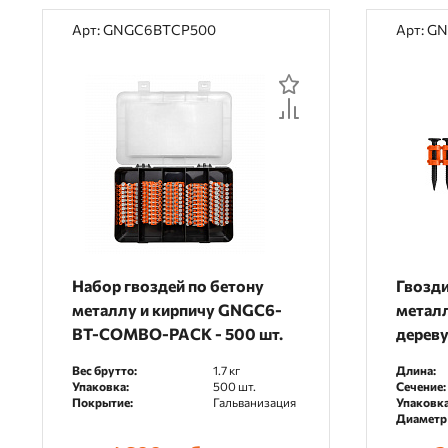
Арт: GNGC6BTCP500
Арт: G
Набор гвоздей по бетону
Гвозди
металлу и кирпичу GNGC6-
металл
BT-COMBO-PACK - 500 шт.
дерев
шт.
Вес брутто:
1.7 кг
Длина:
Упаковка:
500 шт.
Сечение:
Покрытие:
Гальванизация
Упаковка
Диаметр