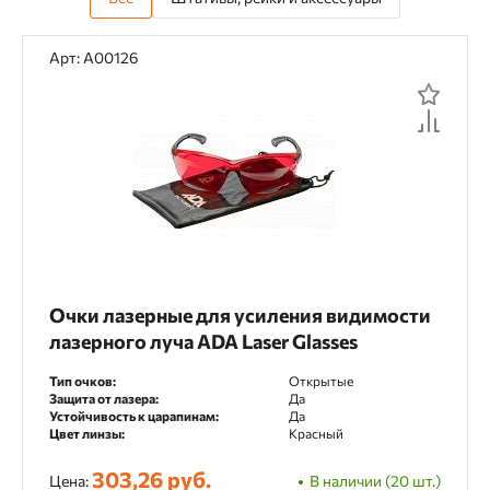
Арт: А00126
Очки лазерные для усиления видимости
лазерного луча ADA Laser Glasses
Тип очков:
Открытые
Защита от лазера:
Да
Устойчивость к царапинам:
Да
Цвет линзы:
Красный
303,26 руб.
Цена:
В наличии (20 шт.)