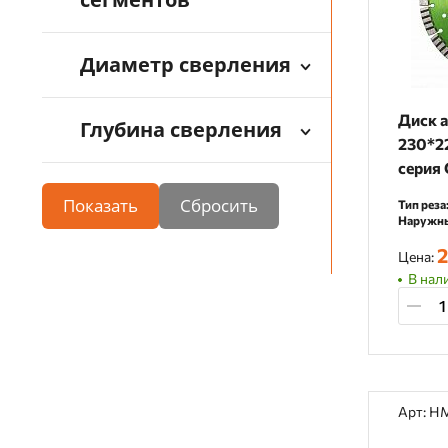
Диаметр сверления
Диск 
Глубина сверления
230*2
серия 
Показать
Тип реза
Наружны
2
Цена:
В нали
Арт: H