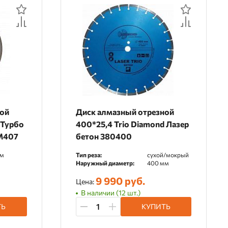
ной
Диск алмазный отрезной
 Турбо
400*25,4 Trio Diamond Лазер
HM407
бетон 380400
мм
Тип реза:
сухой/мокрый
Наружный диаметр:
400 мм
9 990 руб.
Цена:
В наличии (12 шт.)
ТЬ
КУПИТЬ