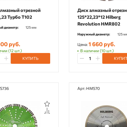
алмазный отрезной
Диск алмазный отрез
,23 Турбо T102
125*22,23*12 Hilberg
Revolution HMR802
й диаметр:
125 мм
Наружный диаметр:
125 м
00 руб.
1 660 руб.
Цена:
чии (12 шт.)
В наличии (10 шт.)
КУПИТЬ
КУПИ
TS736
Арт: HM570