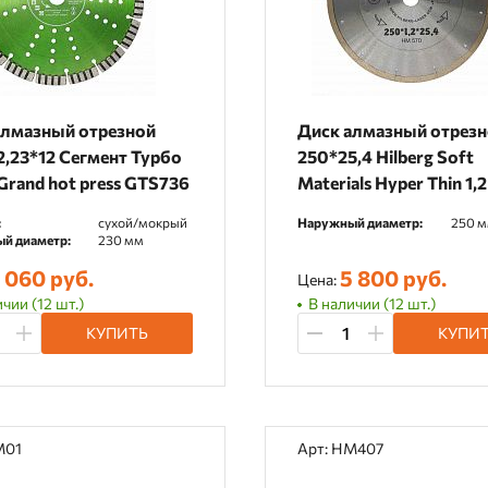
алмазный отрезной
Диск алмазный отрез
2,23*12 Сегмент Турбо
250*25,4 Hilberg Soft
Grand hot press GTS736
Materials Hyper Thin 1,
HM570
:
сухой/мокрый
Наружный диаметр:
250 
й диаметр:
230 мм
 060 руб.
5 800 руб.
Цена:
чии (12 шт.)
В наличии (12 шт.)
КУПИТЬ
КУПИ
M01
Арт: HM407