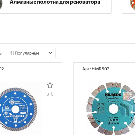
Алмазные полотна для реноватора
ь:
Популярные
По цене
02
Арт: HMR802
По наличию
По рейтингу
По отзывам