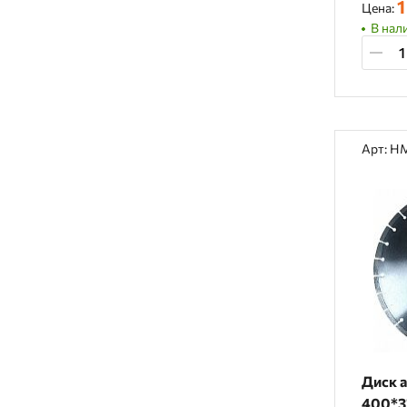
1
Цена:
В нали
Арт: H
Диск 
400*32