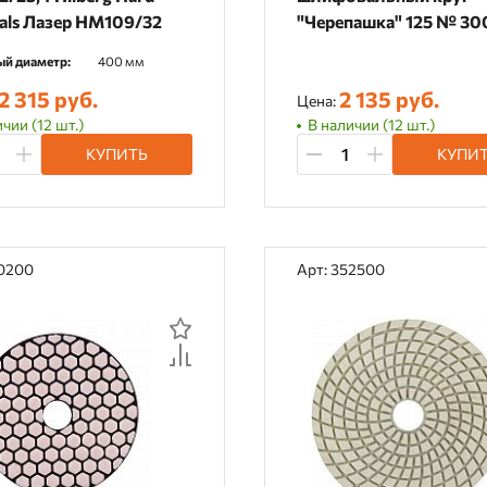
als Лазер HM109/32
"Черепашка" 125 № 30
(сухая шлифовка) 37
й диаметр:
400 мм
2 315 руб.
2 135 руб.
Цена:
чии (12 шт.)
В наличии (12 шт.)
КУПИТЬ
КУПИ
70200
Арт: 352500