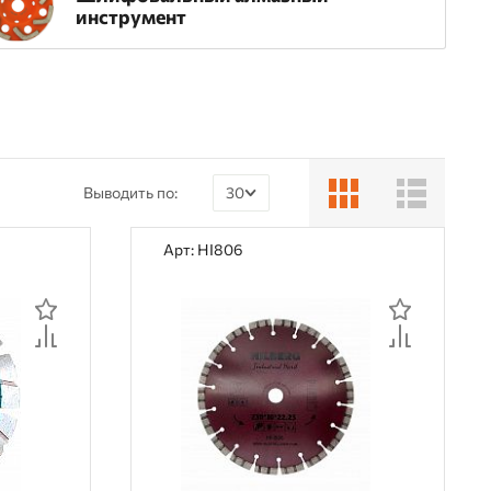
инструмент
Выводить по:
30
30
Арт: HI806
60
90