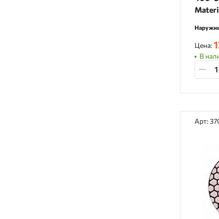
Materi
Наружны
1
Цена:
В нали
Арт: 3