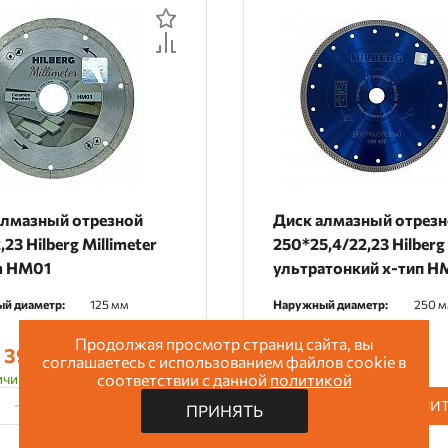
алмазный отрезной
Диск алмазный отрез
,23 Hilberg Millimeter
250*25,4/22,23 Hilberg
m HM01
ультратонкий х-тип 
й диаметр:
125 мм
Наружный диаметр:
250 
Продолжая просмотр страниц сайта, вы
 390 руб.
5 605 руб.
Цена:
соглашаетесь с использованием файлов cookie в
чии (2 шт.)
соответствии с данной
политикой
В наличии (12 шт.)
КУПИТЬ
КУПИ
ПРИНЯТЬ