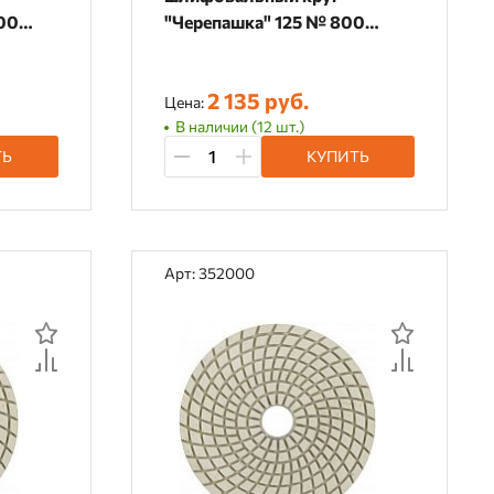
00
"Черепашка" 125 № 800
3000
(сухая шлифовка) 370800
2 135 руб.
Цена:
В наличии (12 шт.)
ТЬ
КУПИТЬ
Арт: 352000