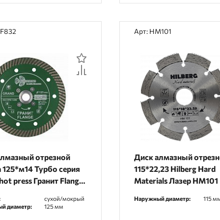
RF832
Арт: HM101
алмазный отрезной
Диск алмазный отрез
 125*м14 Турбо серия
115*22,23 Hilberg Hard
hot press Гранит Flange
Materials Лазер HM101
2
:
сухой/мокрый
Наружный диаметр:
115 м
й диаметр:
125 мм