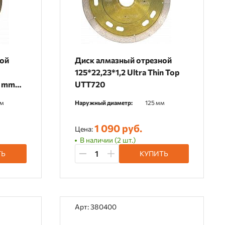
ной
Диск алмазный отрезной
125*22,23*1,2 Ultra Thin Top
2 mm
UTT720
мм
Наружный диаметр:
125 мм
1 090 руб.
Цена:
В наличии (2 шт.)
ТЬ
КУПИТЬ
Арт: 380400