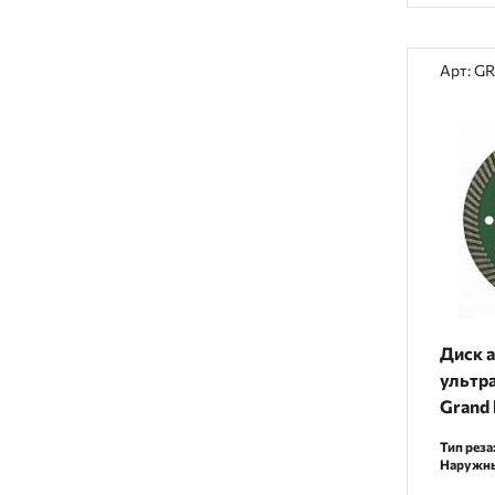
Арт: G
Диск 
ультра
Grand 
GRF83
Тип реза
Наружны