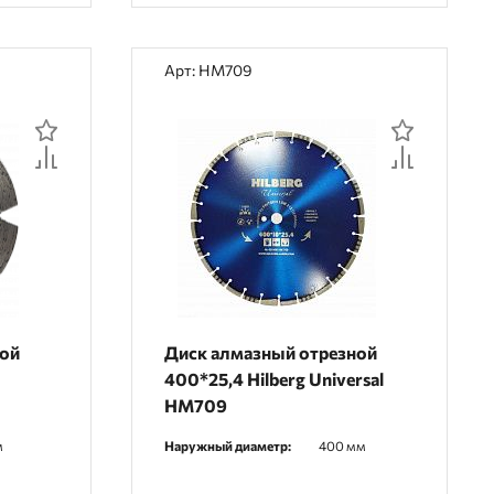
Арт: HM709
ной
Диск алмазный отрезной
400*25,4 Hilberg Universal
HM709
м
Наружный диаметр:
400 мм