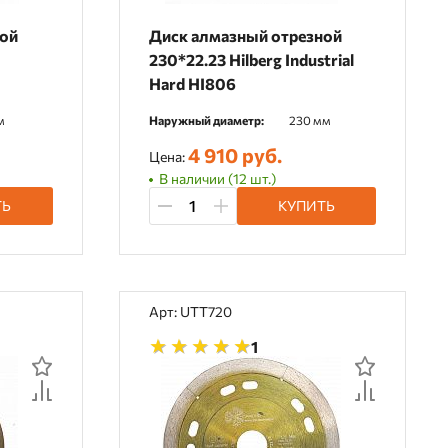
ной
Диск алмазный отрезной
230*22.23 Hilberg Industrial
Hard HI806
м
Наружный диаметр:
230 мм
4 910 руб.
Цена:
В наличии (12 шт.)
ТЬ
КУПИТЬ
Арт: UTT720
1