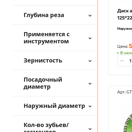
Диск 
Глубина реза
125*22
Наружны
Применяется с
инструментом
5
Цена:
В нали
Зернистость
Посадочный
диаметр
Арт: G
Наружный диаметр
Кол-во зубьев/
сегментов