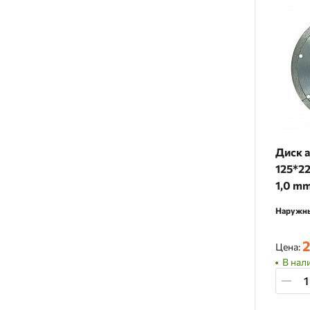
Диск 
125*22
1,0 m
Наружны
2
Цена:
В нали