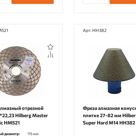
M521
Арт: HH382
алмазный отрезной
Фреза алмазная конус
*22,23 Hilberg Master
плитке 27-82 мм Hilbe
ic HM521
Super Hard М14 HH382
й диаметр:
115 мм