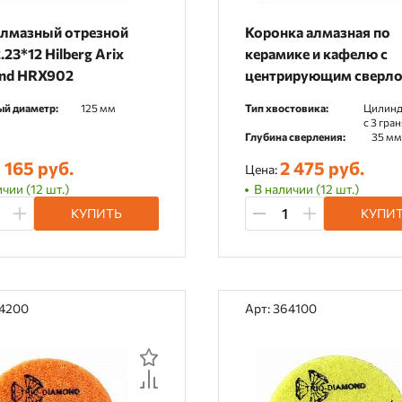
алмазный отрезной
Коронка алмазная по
.23*12 Hilberg Arix
керамике и кафелю с
nd HRX902
центрирующим сверло
мм 400085
й диаметр:
125 мм
Тип хвостовика:
Цилинд
c 3 гра
Глубина сверления:
35 мм
 165 руб.
2 475 руб.
Цена:
чии (12 шт.)
В наличии (12 шт.)
КУПИТЬ
КУПИ
64200
Арт: 364100