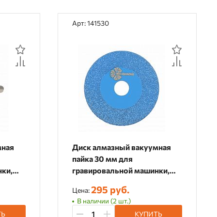
Арт: 141530
мная
Диск алмазный вакуумная
пайка 30 мм для
нки,
гравировальной машинки,
141530
295 руб.
Цена:
В наличии (2 шт.)
ТЬ
КУПИТЬ