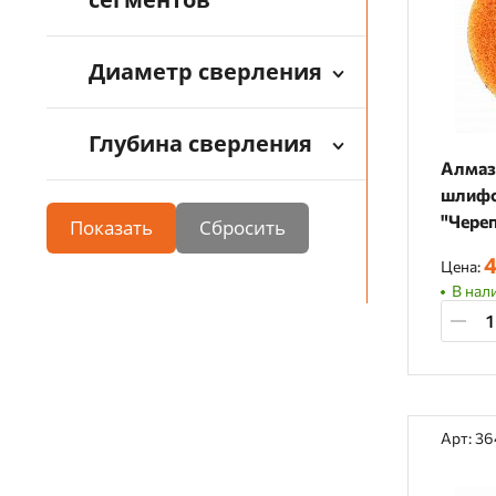
Диаметр сверления
Глубина сверления
Алмаз
шлифо
"Чере
Показать
(суха
4
Цена:
В нали
Арт: 3