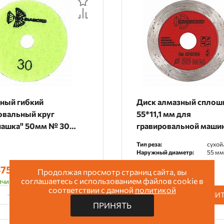
ный гибкий
Диск алмазный сплош
вальный круг
55*11,1 мм для
ашка" 50мм № 30
гравировальной маши
я шлифовка), 364030
GR055
Тип реза:
сухой
Наружный диаметр:
55 мм
75 руб.
460 руб.
Цена:
Продолжая просмотр страниц сайта, вы
соглашаетесь с использованием файлов cookie в
чии (12 шт.)
В наличии (1 шт.)
соответствии с данной
политикой
КУПИТЬ
КУПИ
ПРИНЯТЬ