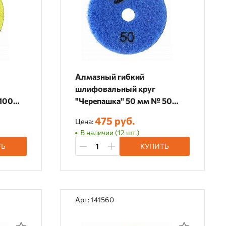
Алмазный гибкий
шлифовальный круг
"Черепашка" 50 мм № 50
4100
(сухая шлифовка), 364050
475 руб.
Цена:
В наличии (12 шт.)
ТЬ
КУПИТЬ
Арт: 141560