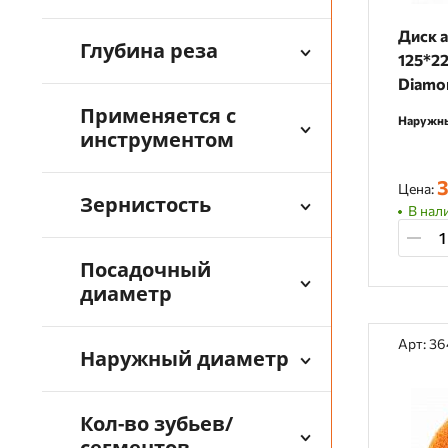
Диск 
Глубина реза
125*22
Diamo
Применяется с
Наружны
инструментом
3
Цена:
Зернистость
В нали
Посадочный
диаметр
Арт: 3
Наружный диаметр
Кол-во зубьев/
сегментов