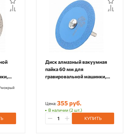
ной
Диск алмазный вакуумная
пайка 60 мм для
нки,
гравировальной машинки,
141560
/мокрый
355 руб.
Цена:
В наличии (2 шт.)
ТЬ
КУПИТЬ