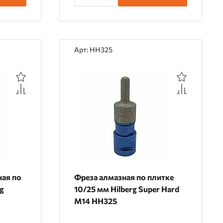
Арт: HH325
ная по
Фреза алмазная по плитке
rg
10/25 мм Hilberg Super Hard
М14 HH325