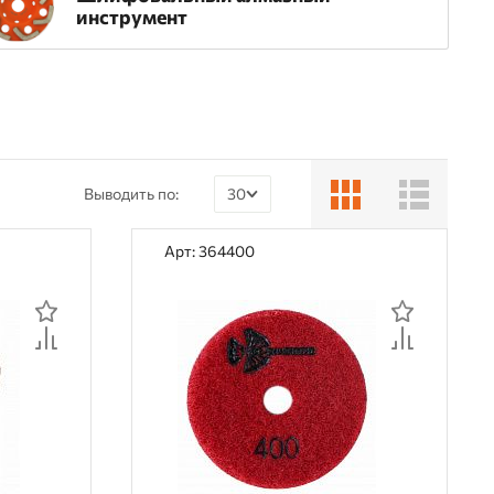
инструмент
Выводить по:
30
30
Арт: 364400
60
90