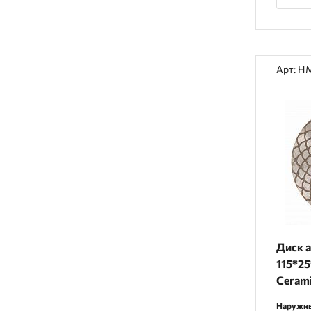
Арт: H
Диск 
115*25
Сeram
Наружны