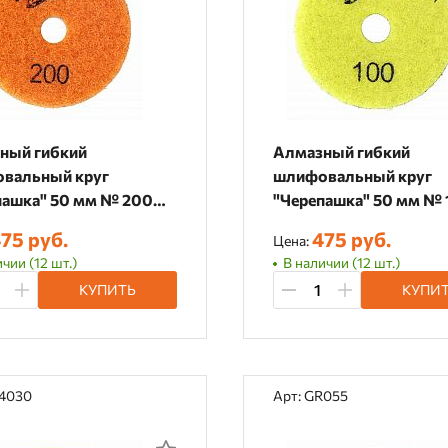
ный гибкий
Алмазный гибкий
вальный круг
шлифовальный круг
пашка" 50 мм № 200
"Черепашка" 50 мм № 100
я шлифовка), 364200
(сухая шлифовка), 36
75 руб.
475 руб.
Цена:
чии (12 шт.)
В наличии (12 шт.)
КУПИТЬ
КУПИ
64030
Арт: GR055