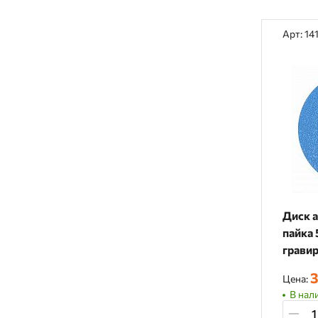
Арт: 14
Диск 
пайка 
грави
14155
3
Цена:
В нали