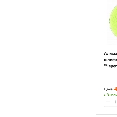
Алмаз
шлифо
"Череп
(суха
4
Цена:
В нали