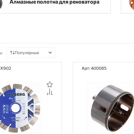
Алмазные полотна для реноватора
ь:
Популярные
По цене
RX902
Арт: 400085
По наличию
По рейтингу
По отзывам