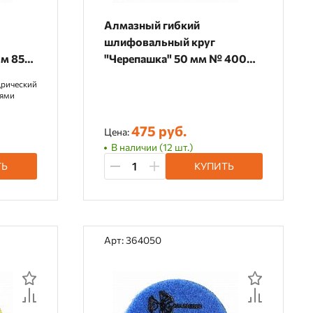
Алмазный гибкий
шлифовальный круг
м 85
"Черепашка" 50 мм № 400
(сухая шлифовка), 364400
рический
нями
475 руб.
Цена:
В наличии (12 шт.)
ТЬ
КУПИТЬ
Арт: 364050