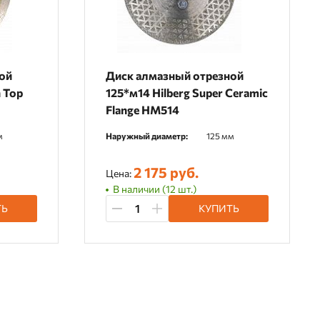
ой
Диск алмазный отрезной
n Top
125*м14 Hilberg Super Ceramic
Flange HM514
м
Наружный диаметр:
125 мм
2 175 руб.
Цена:
В наличии (12 шт.)
ТЬ
КУПИТЬ