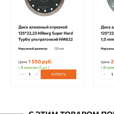
Диск алмазный отрезной
Диск 
125*22,23 Hilberg Super Hard
125*22,
Турбо ультратонкий HM622
1,0 m
Наружный диаметр:
125 мм
Наружны
1 550 руб.
2
Цена:
Цена:
В наличии (2 шт.)
В нали
КУПИТЬ
С ЭТИМ ТОВАРОМ П