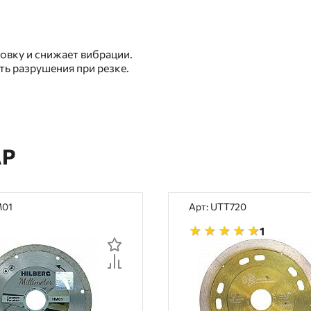
.
овку и снижает вибрации.
ь разрушения при резке.
АР
M01
Арт: UTT720
1