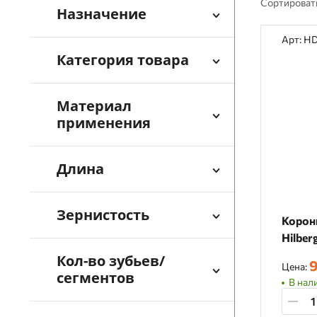
Сортироват
Назначение
Арт: H
Категория товара
Материал
применения
Длина
Зернистость
Корон
Hilber
Кол-во зубьев/
9
Цена:
сегментов
В нали