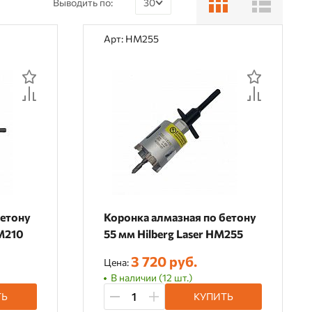
Выводить по:
30
30
Арт: HM255
60
90
бетону
Коронка алмазная по бетону
HM210
55 мм Hilberg Laser HM255
3 720 руб.
Цена:
В наличии (12 шт.)
ТЬ
КУПИТЬ