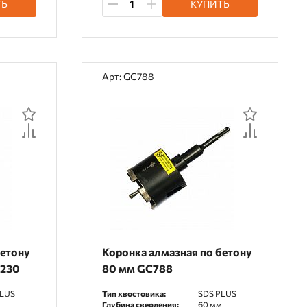
ТЬ
КУПИТЬ
Арт: GC788
бетону
Коронка алмазная по бетону
M230
80 мм GC788
PLUS
Тип хвостовика:
SDS PLUS
Глубина сверления:
60 мм