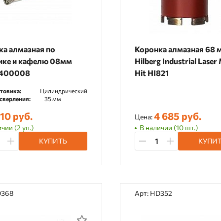
ка алмазная по
Коронка алмазная 68 
ике и кафелю 08мм
Hilberg Industrial Laser
 400008
Hit HI821
товика:
Цилиндрический
сверления:
35 мм
10 руб.
4 685 руб.
Цена:
чии (2 уп.)
В наличии (10 шт.)
КУПИТЬ
КУПИ
D368
Арт: HD352