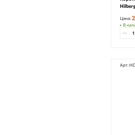
Hilber
2
Цена:
В нали
Арт: H