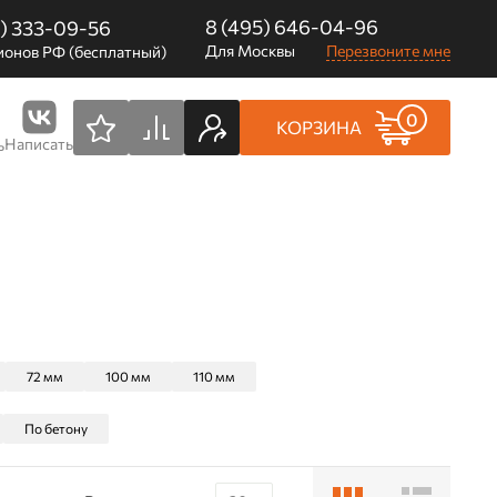
8 (495) 646-04-96
0) 333-09-56
Для Москвы
Перезвоните мне
ионов РФ (бесплатный)
0
КОРЗИНА
Написать
ь
72 мм
100 мм
110 мм
По бетону