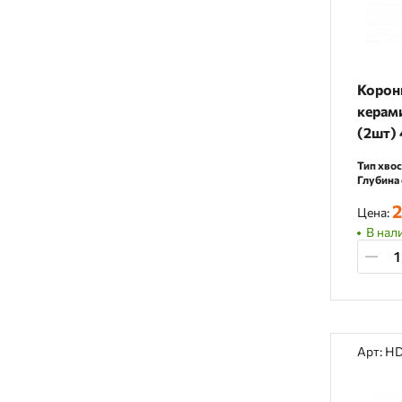
Корон
керам
(2шт)
Тип хвос
Глубина 
2
Цена:
В нали
Арт: H