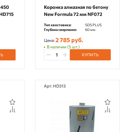
*450
Коронка алмазная по бетону
C HD715
New Formula 72 мм NF072
Тип хвостовика:
SDS PLUS
Глубина сверления:
60 мм
2 785 руб.
Цена:
В наличии (5 шт.)
ТЬ
КУПИТЬ
Арт: HD313