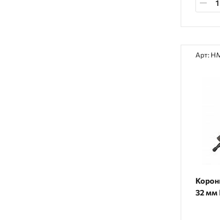
Арт: H
Корон
32 мм 