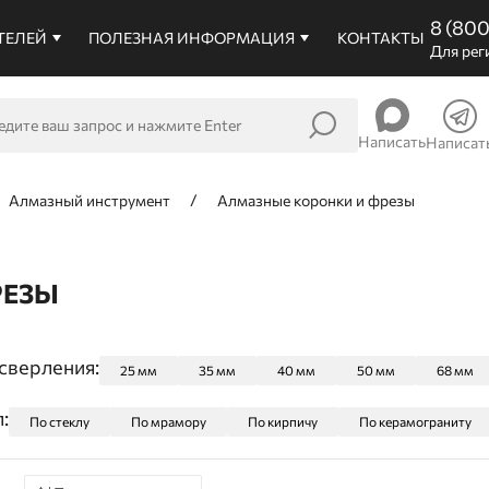
8 (80
ТЕЛЕЙ
ПОЛЕЗНАЯ ИНФОРМАЦИЯ
КОНТАКТЫ
Для рег
Написать
Написат
Алмазный инструмент
Алмазные коронки и фрезы
РЕЗЫ
сверления:
25 мм
35 мм
40 мм
50 мм
68 мм
:
По стеклу
По мрамору
По кирпичу
По керамограниту