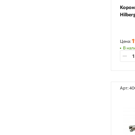
Корон
Hilber
1
Цена:
В нали
Арт: 4