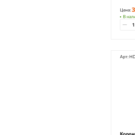
3
Цена:
В нали
Арт: H
Корон