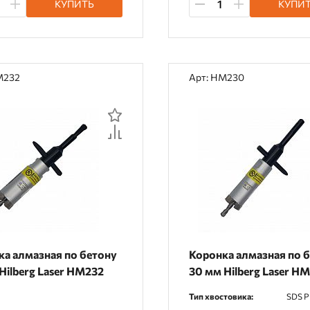
КУПИТЬ
КУПИ
M232
Арт: HM230
ка алмазная по бетону
Коронка алмазная по 
Hilberg Laser HM232
30 мм Hilberg Laser H
Тип хвостовика:
SDS 