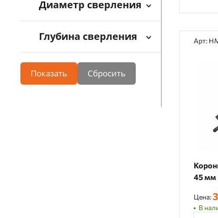
Диаметр сверления
Глубина сверления
Арт: H
Показать
Корон
45 мм 
3
Цена:
В нали