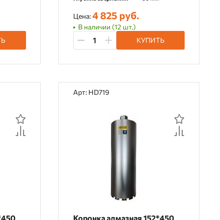
4 825 руб.
Цена:
В наличии (12 шт.)
ТЬ
КУПИТЬ
Арт: HD719
*450
Коронка алмазная 152*450