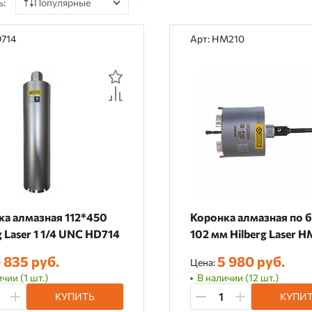
ь:
Популярные
По цене
D714
Арт: HM210
По наличию
По рейтингу
По отзывам
ка алмазная 112*450
Коронка алмазная по 
g Laser 1 1/4 UNC HD714
102 мм Hilberg Laser 
 835 руб.
5 980 руб.
Цена:
чии (1 шт.)
В наличии (12 шт.)
КУПИТЬ
КУПИ