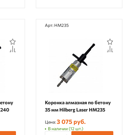
Арт: HM235
бетону
Коронка алмазная по бетону
M240
35 мм Hilberg Laser HM235
3 075 руб.
Цена:
В наличии (12 шт.)